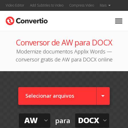
Video Editor
Add Subtitles to Video
Compress Video
Mais
Conversor de AW para DOCX
Modernize documentos Applix Words —
conversor gratis de AW para DOCX online
Selecionar arquivos
AW
DOCX
para