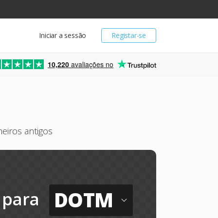
Iniciar a sessão
Registar-se
10,220
avaliações no
eiros antigos
DOTM
para