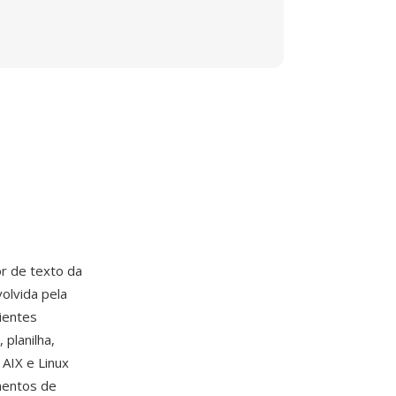
r de texto da
olvida pela
bientes
planilha,
AIX e Linux
mentos de