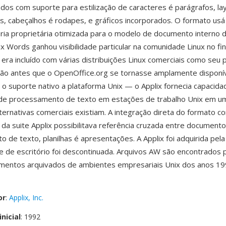
dos com suporte para estilização de caracteres é parágrafos, la
as, cabeçalhos é rodapes, e gráficos incorporados. O formato us
ária proprietária otimizada para o modelo de documento interno d
ix Words ganhou visibilidade particular na comunidade Linux no fi
era incluído com várias distribuições Linux comerciais como seu
rão antes que o OpenOffice.org se tornasse amplamente disponí
o suporte nativo a plataforma Unix — o Applix fornecia capacida
s de processamento de texto em estações de trabalho Unix em 
ternativas comerciais existiam. A integração direta do formato c
a suite Applix possibilitava referência cruzada entre document
 de texto, planilhas é apresentações. A Applix foi adquirida pel
te de escritório foi descontinuada. Arquivos AW são encontrados 
entos arquivados de ambientes empresariais Unix dos anos 199
or
:
Applix, Inc.
nicial
: 1992