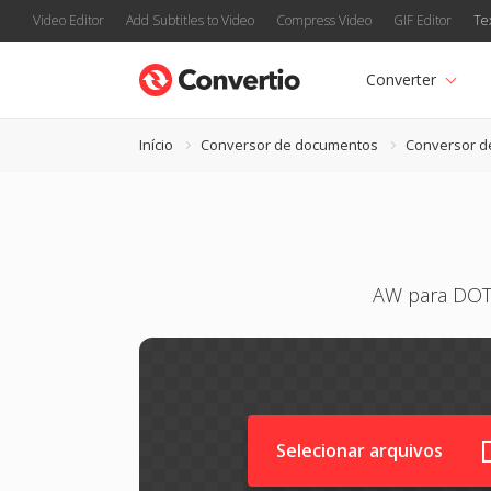
Video Editor
Add Subtitles to Video
Compress Video
GIF Editor
Te
Converter
Início
Conversor de documentos
Conversor d
AW para DOTM
Selecionar arquivos