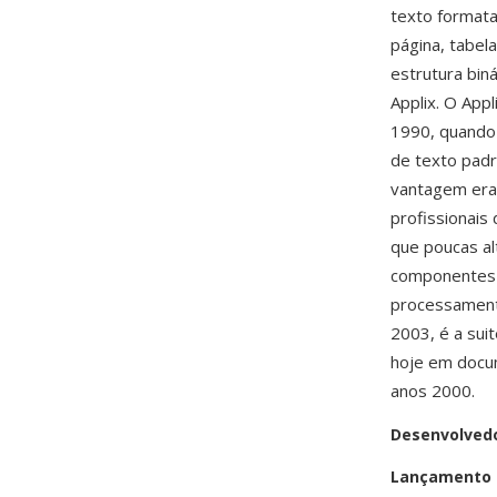
texto formata
página, tabel
estrutura bin
Applix. O Appl
1990, quando 
de texto pad
vantagem era 
profissionai
que poucas al
componentes d
processamento
2003, é a sui
hoje em docum
anos 2000.
Desenvolved
Lançamento i