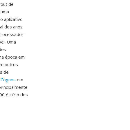
yout de
á uma
o aplicativo
nal dos anos
 processador
vel. Uma
des
uma época em
om outros
os de
a
Cognos
em
principalmente
0 é início dos