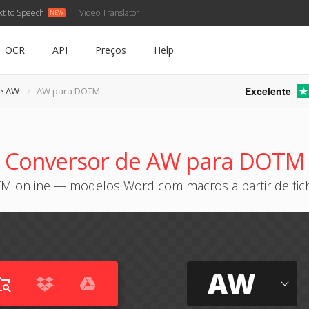
xt to Speech
Video Translator
OCR
API
Preços
Help
Excelente
e AW
AW para DOTM
Conversor de AW para DOTM
 online — modelos Word com macros a partir de fich
AW