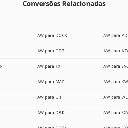
Conversões Relacionadas
AW para DOCX
AW para PD
AW para ODT
AW para A
P
AW para TXT
AW para SV
AW para MAP
AW para K
AW para GIF
AW para W
AW para DBK
AW para SX
AW para DOTX
AW para D