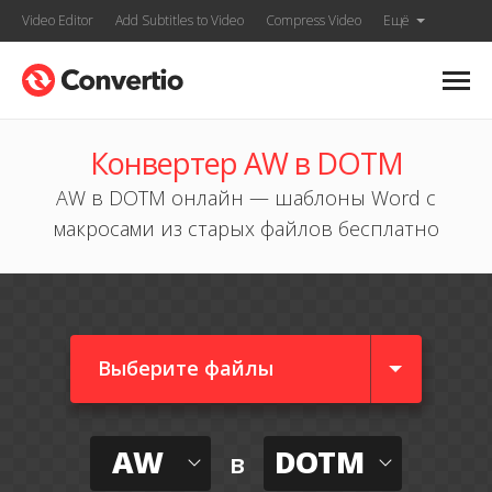
Video Editor
Add Subtitles to Video
Compress Video
Ещё
Конвертер AW в DOTM
AW в DOTM онлайн — шаблоны Word с
макросами из старых файлов бесплатно
Выберите файлы
AW
DOTM
в