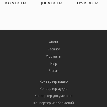
ICO в DOTM
JFIF в DOTM
EPS в DOTM
About
Security
Форматы
Help
Status
Конвертер видео
Конвертер аудио
Конвертер документов
Конвертер изображений