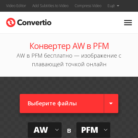
Video Editor
Add Subtitles to Video
Compress Video
Ещё
Конвертер AW в PFM
AW в PFM бесплатно — изображение с
плавающей точкой онлайн
Выберите файлы
AW
PFM
в