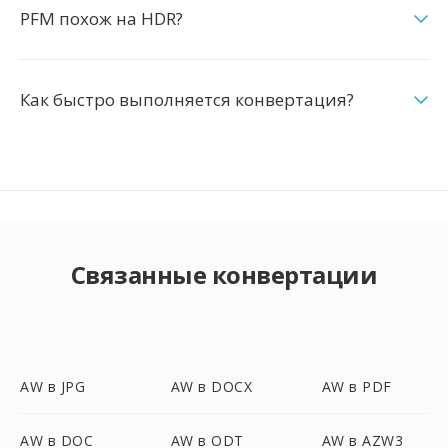
PFM похож на HDR?
Как быстро выполняется конвертация?
Связанные конвертации
AW в JPG
AW в DOCX
AW в PDF
AW в DOC
AW в ODT
AW в AZW3