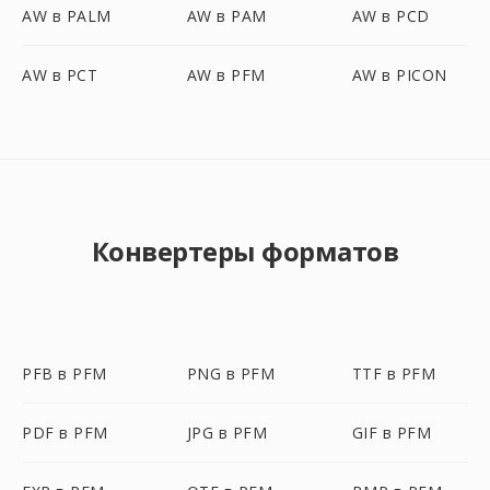
AW в PALM
AW в PAM
AW в PCD
AW в PCT
AW в PFM
AW в PICON
Конвертеры форматов
PFB в PFM
PNG в PFM
TTF в PFM
PDF в PFM
JPG в PFM
GIF в PFM