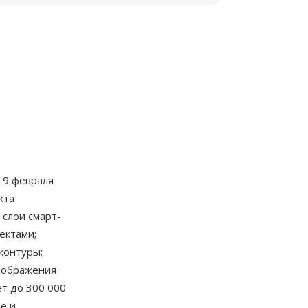
19 февраля
кта
 слои смарт-
ектами;
контуры;
зображения
ет до 300 000
ne и