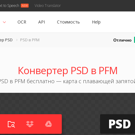
xt to Speech
Video Translator
ь
OCR
API
Стоимость
Help
Отлично
ер PSD
PSD в PFM
Конвертер PSD в PFM
PSD в PFM бесплатно — карта с плавающей запято
PSD