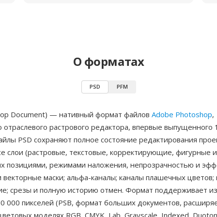
О форматах
PSD
PFM
hop Document) — нативный формат файлов
Adobe Photoshop
,
о отраслевого растрового редактора, впервые выпущенного 
Файлы PSD сохраняют полное состояние редактирования прое
се слои (растровые, текстовые, корректирующие, фигурные и
 их позициями, режимами наложения, непрозрачностью и эфф
и векторные маски; альфа-каналы; каналы плашечных цветов; 
е; срезы и полную историю отмен. Формат поддерживает и
30 000 пикселей (PSB, формат больших документов, расширя
 цветовых моделях RGB, CMYK, Lab, Grayscale, Indexed, Duoto