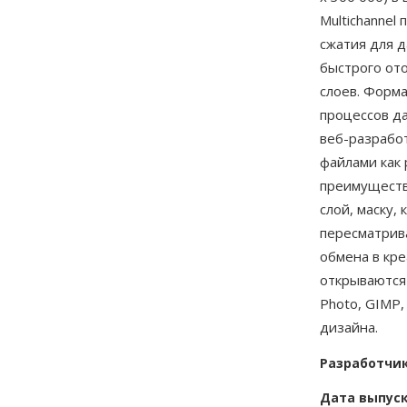
Multichannel
сжатия для д
быстрого от
слоев. Форм
процессов д
веб-разрабо
файлами как
преимуществ
слой, маску,
пересматрив
обмена в кр
открываются
Photo, GIMP,
дизайна.
Разработчи
Дата выпус