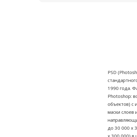
PSD (Photos
стандартног
1990 года. 
Photoshop: в
объектов) с
маски слоев 
направляющи
до 30 000 x 
x 300 000) в