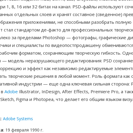
 при 1, 8, 16 или 32 битах на канал. PSD-файлы используют со
анных отдельных слоев и хранят составное (сведенное) пре
ображения приложениями, не способными разобрать полную 
ат стал стандартом де-факто для профессиональных творчес
алеко за пределами Photoshop — фотографы, графические д
тчики и специалисты по видеопостпродакшену обмениваются
 рабочим форматом, сохраняющим творческую гибкость. Одн
 — модель неразрушающего редактирования: PSD сохраняе
 коррекцию и эффект как независимо редактируемые элемент
ать творческие решения в любой момент. Роль формата как 
еативной индустрии — еще одна ключевая сильная сторона:
 в
Adobe
Illustrator, InDesign, After Effects, Premiere Pro, а такж
 Sketch, Figma и Photopea, что делает его общим языком виз
к
:
Adobe Systems
ка
: 19 февраля 1990 г.