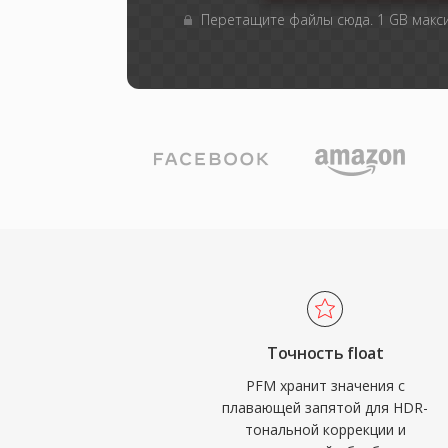
Перетащите файлы сюда. 1 GB мак
Точность float
PFM хранит значения с
плавающей запятой для HDR-
тональной коррекции и