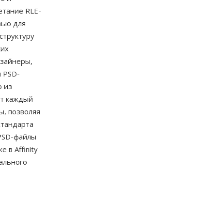
четание RLE-
вью для
структуру
ких
изайнеры,
 PSD-
о из
т каждый
ы, позволяя
стандарта
 PSD-файлы
е в Affinity
уального