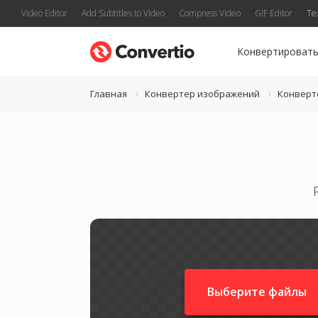
Video Editor
Add Subtitles to Video
Compress Video
GIF Editor
Te
Конвертироват
Главная
Конвертер изображений
Конверт
Выберите файлы