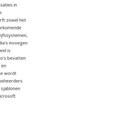
saties in
e
rft zowel het
oorkomende
rijfssystemen,
ia's invoegen
eel is
o's bevatten
 en
ie wordt
 beheerders
 sjablonen
icrosoft