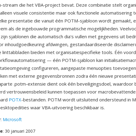
n-stream die het VBA-project bevat. Deze combinatie stelt organi
 alleen visuele consistentie maar ook functionele automatisering t
 elke presentatie die vanuit één POTM-sjabloon wordt gemaakt, e
em als de ingebouwde programmatische mogelijkheden. Veelv
zijn sjablonen die automatisch dia's vullen met gegevens uit bed
r inhoudgoedkeuring afdwingen, gestandaardiseerde disclaimerd
 linttabbladen bieden met organisatiespecifieke tools. Één voord
kflowautomatisering — één POTM-sjabloon kan initialisatiemacr
ntatieomgeving configureren, aangepaste menuopties toevoegen
aken met externe gegevensbronnen zodra één nieuwe presentat
parte .potm-extensie dient ook één beveiligingsdoel, waardoor
eerd vertrouwensbeleid kunnen toepassen voor macrobevattende
aard
POTX
-bestanden. POTM wordt uitsluitend ondersteund in M
sktopedities waar VBA-uitvoering beschikbaar is.
r
:
Microsoft
se
: 30 januari 2007