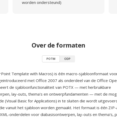
worden ondersteund)
Over de formaten
POTM
ODP
oint Template with Macros) is één macro-sjabloonformaat voo
 geintroduceerd met Office 2007 als onderdeel van de Office Ope
ert de sjabloonfunctionaliteit van POTX — met herbruikbare
erpen, lay-outs, thema's en ontwerpfundamenten — met de moge
(Visual Basic for Applications) in te sluiten die wordt uitgevoerd
die vanuit het sjabloon worden gemaakt. Het formaat is één ZIP-
XML-onderdelen voor diabasisontwerpen, lay-outs en thema's, p