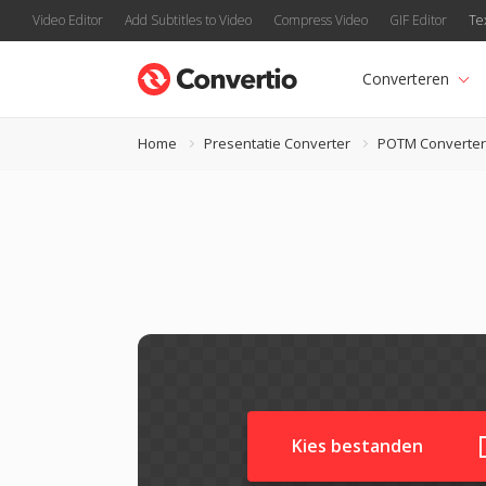
Video Editor
Add Subtitles to Video
Compress Video
GIF Editor
Te
Converteren
Home
Presentatie Converter
POTM Converter
Kies bestanden