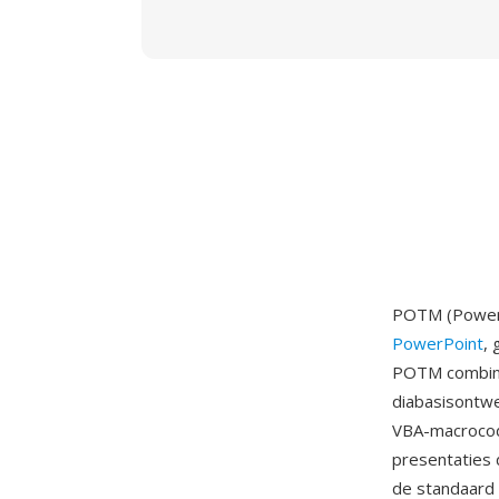
POTM (PowerP
PowerPoint
,
POTM combine
diabasisontw
VBA-macrocode 
presentaties 
de standaard 