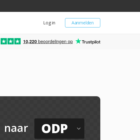
Log in
Aanmelden
10,220
beoordelingen op
ODP
naar