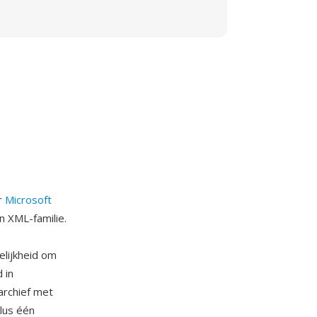
r
Microsoft
n XML-familie.
lijkheid om
 in
archief met
lus één