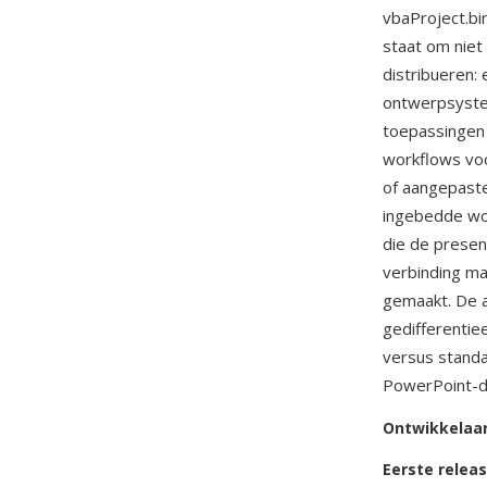
vbaProject.bi
staat om niet
distribueren:
ontwerpsyste
toepassingen 
workflows voo
of aangepaste
ingebedde wor
die de prese
verbinding m
gemaakt. De a
gedifferenti
versus stand
PowerPoint-de
Ontwikkelaa
Eerste relea