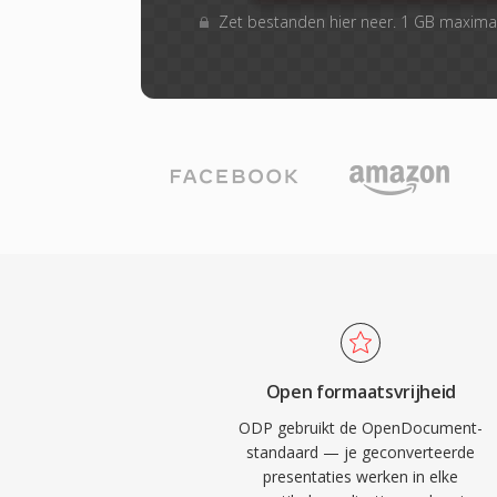
Zet bestanden hier neer. 1 GB maxima
Open formaatsvrijheid
ODP gebruikt de OpenDocument-
standaard — je geconverteerde
presentaties werken in elke