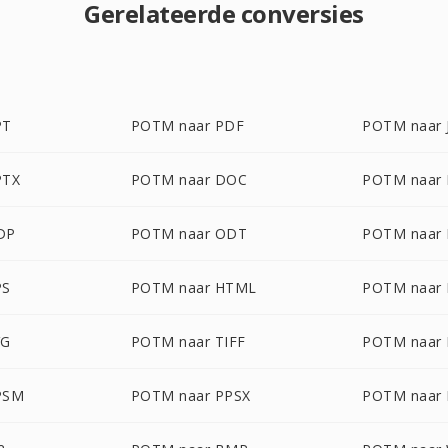
Gerelateerde conversies
PT
POTM naar PDF
POTM naar 
PTX
POTM naar DOC
POTM naar
DP
POTM naar ODT
POTM naar
PS
POTM naar HTML
POTM naar
VG
POTM naar TIFF
POTM naar
PSM
POTM naar PPSX
POTM naar