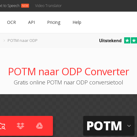
xt to Speech
Video Translator
OCR
API
Pricing
Help
Uitstekend
POTM naar ODP
POTM naar ODP Converter
Gratis online POTM naar ODP conversietool
POTM