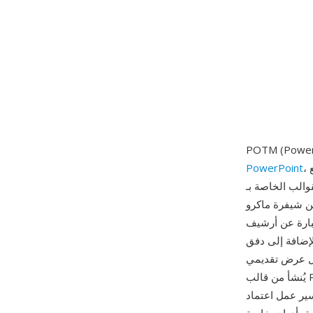
، طُرحت مع Office 2007 كجزء من عائلة Office Open XML. تجمع POTM بين وظائف
PowerPoint
اصة بـ POTX — توفير شرائح رئيسية وتخطيطات وسمات وأسس تصميم قابلة لإعادة
VBA (Visual Ba) تُنفّذ في العروض
أجزاء XML القياسية للشرائح
الذي يستضيف مشروع VBA. هذا
 كل عرض تقديمي
يُنشأ من قالب POTM يرث نظام التصميم والقدرات البرمجية المبنية فيه. تشمل حالات الاستخدام
سير عمل اعتماد