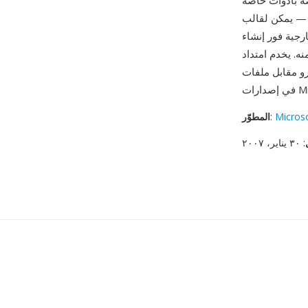
ة بأدوات خاصة
أن يتضمن وحدات ماكرو
رجية فور إنشاء
نياً أيضاً، حيث يُمكّن المسؤولين من تطبيق
Micros
:
المطوّر
: ٣٠ يناير، ٢٠٠٧