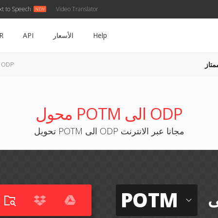
xt to Speech
Video Translator
Help
الأسعار
API
R
متاز
POTM إلى ODP
محول POTM الى ODP
تحويل POTM الى ODP مجانا عبر الانترنت
POTM
ى