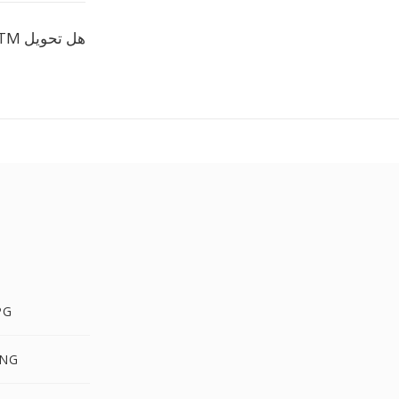
هل تحويل POTM الى ODP مجاني؟
POTM إ
POTM إل