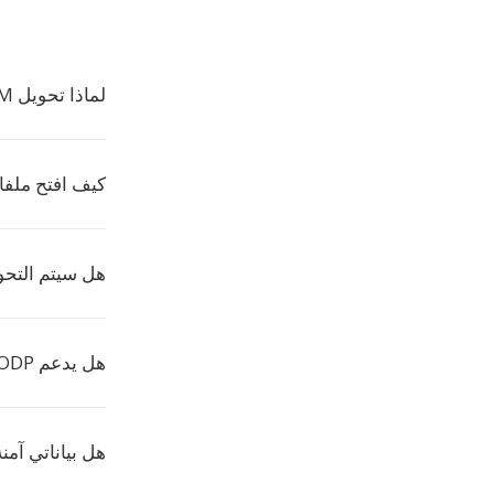
لماذا تحويل POTM الى ODP؟
كيف افتح ملفات P
هل سيتم التحو
هل يدعم ODP ذلك؟
هل بياناتي آمنة