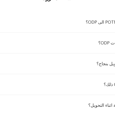
OD؟
يل بنجاح؟
 اثناء التحويل؟