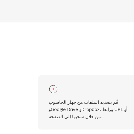
1
قُم بتحديد الملفات من جهاز الحاسوب
وGoogle Drive وDropbox، ورابط URL أو
من خلال سحبها إلى الصفحة.