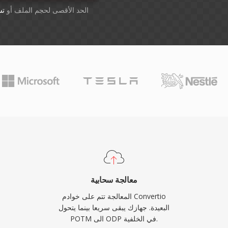
أسقِط الملفات هنا. 1 GB الحد الأقصى لحجم الملف أو
تس
معالجة سحابية
المعالجة تتم على خوادم Convertio
البعيدة. جهازك يبقى سريعا بينما يتحول
POTM الى ODP في الخلفية.