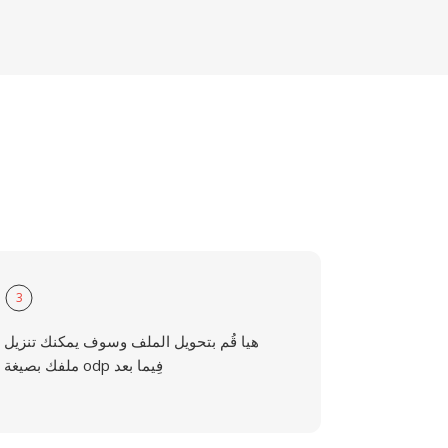
3
هيا قُم بتحويل الملف وسوف يمكنك تنزيل
ملفك بصيغة odp فِيما بعد