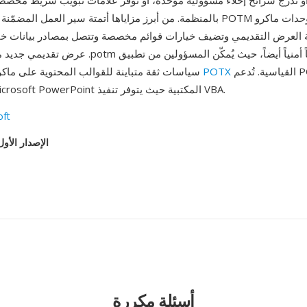
و تُدرج شرائح إخلاء مسؤولية موحدة، أو توفر علامات تبويب شريط مخصص
بالمنظمة. من أبرز مزاياها أتمتة سير العمل المضمّنة — يمكن لقالب POTM 
 بيئة العرض التقديمي وتضيف خيارات قوائم مخصصة وتتصل بمصادر بيانات خا
عرض تقديمي جديد منه. يخدم امتداد .potm المميز غرضاً أم
القياسية. تُدعم POTM حصرياً
POTX
سياسات ثقة متباينة للقوالب المحتوية على ماكرو مقابل ملفات
في إصدارات Microsoft PowerPoint المكتبية حيث يتوفر تنفيذ VBA.
oft
الإصدار الأول
أسئلة مكررة