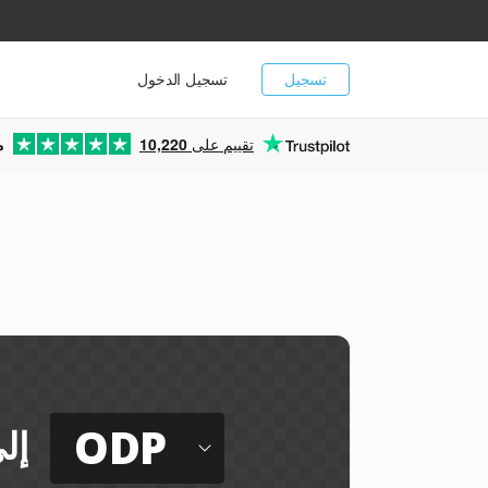
تسجيل
تسجيل الدخول
تقييم على
10,220
م
ODP
إل