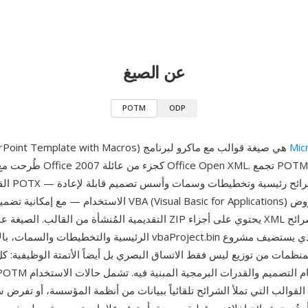
عن الصيغ
POTM
ODP
Mic
POTM (PowerPoint Template with Macros) هي صيغة قوالب مع ماكرو لبرنامج
القوالب الخ
الاستخدام — مع إمكانية تضمين شيفرة ماكرو sic for Applications
التقديمية المُنشأة من القالب. الصيغة عبارة عن أرشيف ZIP يحتوي على 
الرئيسية والتخطيطات والسمات، بالإضافة إلى دفق vbaProject.bin 
المنظمات من توزيع ليس فقط الاتساق البصري بل أيضاً الأتمتة الوظيفية:
القوالب التي تملأ الشرائح تلقائياً ببيانات من أنظمة المؤسسة، أو تفرض 