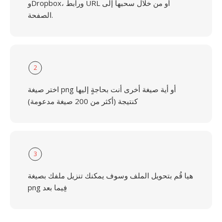
وDropbox، ورابط URL أو من خلال سحبها إلى
الصفحة.
2
اختر صيغة png أو أية صيغة أخرى أنت بحاجةٍ إليها
كنتيجة (أكثر من 200 صيغة مدعومة)
3
هيا قُم بتحويل الملف وسوف يمكنك تنزيل ملفك بصيغة
png فِيما بعد