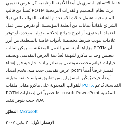
فقط الاتساق البصري بل أيضاً الأتمتة الوظيفية: كل عرض تقديمي
يُنشأ من قالب POTM يرث نظام التصميم والقدرات البرمجية
المبنية فيه. تشمل حالات الاستخدام الشائعة القوالب التي تملأ
الشرائح تلقائياً ببيانات من أنظمة المؤسسة، أو تفرض سير عمل
اعتماد المحتوى، أو تُدرج شرائح إخلاء مسؤولية موحدة، أو توفر
علامات تبويب شريط مخصصة بأدوات خاصة بالمنظمة. من أبرز
مزاياها أتمتة سير العمل المضمّنة — يمكن لقالب POTM أن
يتضمن وحدات ماكرو للتهيئة تُعدّ بيئة العرض التقديمي وتضيف
خيارات قوائم مخصصة وتتصل بمصادر بيانات خارجية فور إنشاء
عرض تقديمي جديد منه. يخدم امتداد .potm المميز غرضاً أمنياً
أيضاً، حيث يُمكّن المسؤولين من تطبيق سياسات ثقة متباينة
القياسية. تُدعم
POTX
للقوالب المحتوية على ماكرو مقابل ملفات
POTM حصرياً في إصدارات Microsoft PowerPoint المكتبية
حيث يتوفر تنفيذ VBA.
Microsoft
:
المطوّر
الإصدار الأول
: ٣٠ يناير، ٢٠٠٧