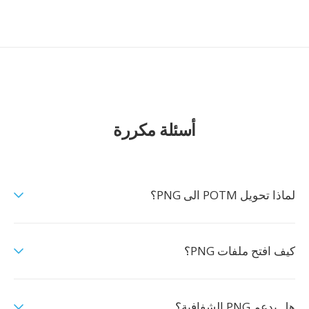
أسئلة مكررة
لماذا تحويل POTM الى PNG؟
كيف افتح ملفات PNG؟
هل يدعم PNG الشفافية؟