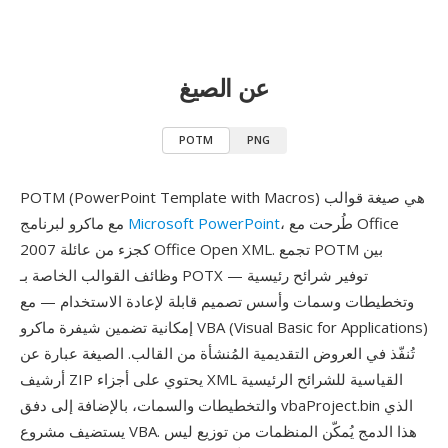
عن الصيغ
POTM
PNG
POTM (PowerPoint Template with Macros) هي صيغة قوالب
، طُرحت مع Office
Microsoft PowerPoint
مع ماكرو لبرنامج
2007 كجزء من عائلة Office Open XML. تجمع POTM بين
وظائف القوالب الخاصة بـ POTX — توفير شرائح رئيسية
وتخطيطات وسمات وأسس تصميم قابلة لإعادة الاستخدام — مع
إمكانية تضمين شيفرة ماكرو VBA (Visual Basic for Applications)
تُنفّذ في العروض التقديمية المُنشأة من القالب. الصيغة عبارة عن
أرشيف ZIP يحتوي على أجزاء XML القياسية للشرائح الرئيسية
والتخطيطات والسمات، بالإضافة إلى دفق vbaProject.bin الذي
يستضيف مشروع VBA. هذا الدمج يُمكّن المنظمات من توزيع ليس