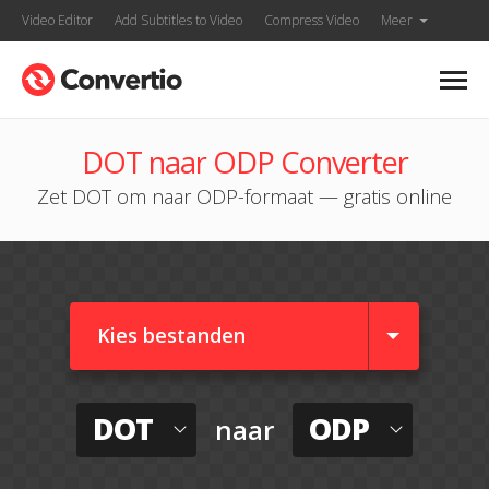
Video Editor
Add Subtitles to Video
Compress Video
Meer
DOT naar ODP Converter
Zet DOT om naar ODP-formaat — gratis online
Kies bestanden
DOT
ODP
naar