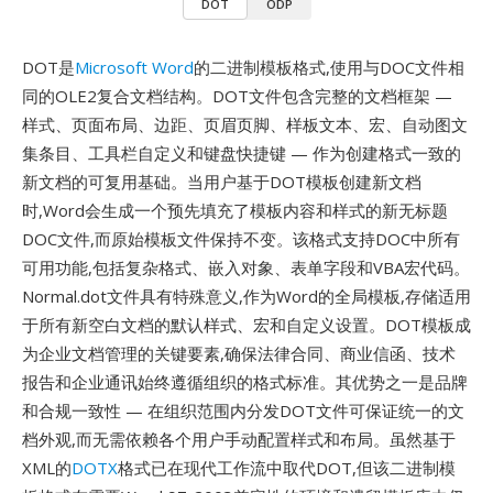
DOT
ODP
DOT是
Microsoft Word
的二进制模板格式,使用与DOC文件相
同的OLE2复合文档结构。DOT文件包含完整的文档框架 —
样式、页面布局、边距、页眉页脚、样板文本、宏、自动图文
集条目、工具栏自定义和键盘快捷键 — 作为创建格式一致的
新文档的可复用基础。当用户基于DOT模板创建新文档
时,Word会生成一个预先填充了模板内容和样式的新无标题
DOC文件,而原始模板文件保持不变。该格式支持DOC中所有
可用功能,包括复杂格式、嵌入对象、表单字段和VBA宏代码。
Normal.dot文件具有特殊意义,作为Word的全局模板,存储适用
于所有新空白文档的默认样式、宏和自定义设置。DOT模板成
为企业文档管理的关键要素,确保法律合同、商业信函、技术
报告和企业通讯始终遵循组织的格式标准。其优势之一是品牌
和合规一致性 — 在组织范围内分发DOT文件可保证统一的文
档外观,而无需依赖各个用户手动配置样式和布局。虽然基于
XML的
DOTX
格式已在现代工作流中取代DOT,但该二进制模