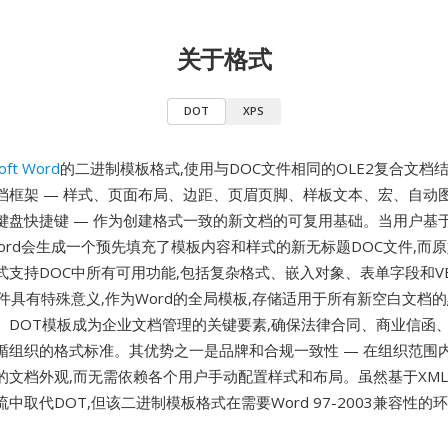
关于格式
DOT
XPS
oft Word
的二进制模板格式,使用与DOC文件相同的OLE2复合文档
档框架 — 样式、页面布局、边距、页眉页脚、样板文本、宏、自动
键盘快捷键 — 作为创建格式一致的新文档的可复用基础。当用户基于
Word会生成一个预先填充了模板内容和样式的新无标题DOC文件,而
式支持DOC中所有可用功能,包括复杂格式、嵌入对象、表单字段和V
dot文件具有特殊意义,作为Word的全局模板,存储适用于所有新空白文
。DOT模板成为企业文档管理的关键要素,确保法律合同、商业信函
循组织的格式标准。其优势之一是品牌和合规一致性 — 在组织范围内
的文档外观,而无需依赖各个用户手动配置样式和布局。虽然基于XM
中取代DOT,但该二进制模板格式在需要Word 97-2003兼容性的
。