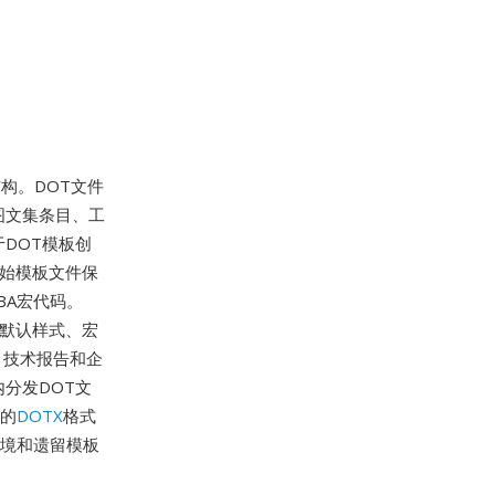
结构。DOT文件
图文集条目、工
DOT模板创
原始模板文件保
BA宏代码。
档的默认样式、宏
、技术报告和企
分发DOT文
L的
DOTX
格式
环境和遗留模板