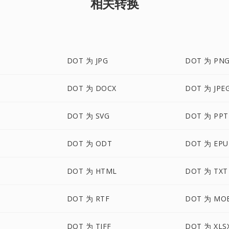
相关转换
DOT 为 JPG
DOT 为 PN
DOT 为 DOCX
DOT 为 JPE
DOT 为 SVG
DOT 为 PPT
DOT 为 ODT
DOT 为 EPU
M
DOT 为 HTML
DOT 为 TXT
DOT 为 RTF
DOT 为 MO
DOT 为 TIFF
DOT 为 XLS