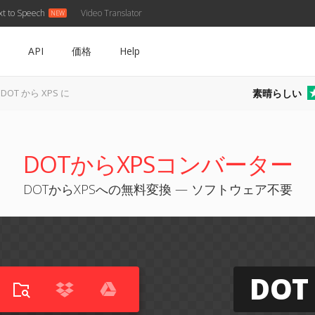
xt to Speech
Video Translator
API
価格
Help
素晴らしい
DOT から XPS に
DOTからXPSコンバーター
DOTからXPSへの無料変換 — ソフトウェア不要
DOT