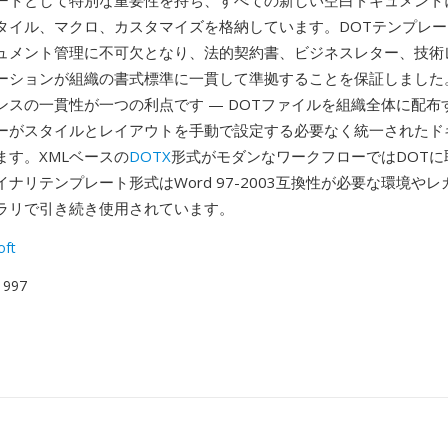
ートとして特別な重要性を持ち、すべての新しい空白ドキュメント
タイル、マクロ、カスタマイズを格納しています。DOTテンプレ
ュメント管理に不可欠となり、法的契約書、ビジネスレター、技術
ーションが組織の書式標準に一貫して準拠することを保証しました
ンスの一貫性が一つの利点です — DOTファイルを組織全体に配布
ーがスタイルとレイアウトを手動で設定する必要なく統一されたド
ます。XMLベースの
DOTX
形式がモダンなワークフローではDOTに
ナリテンプレート形式はWord 97-2003互換性が必要な環境や
ラリで引き続き使用されています。
oft
 1997