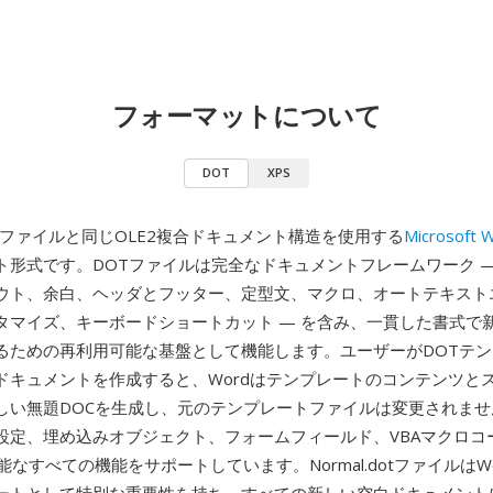
フォーマットについて
DOT
XPS
Cファイルと同じOLE2複合ドキュメント構造を使用する
Microsoft 
ト形式です。DOTファイルは完全なドキュメントフレームワーク —
ウト、余白、ヘッダとフッター、定型文、マクロ、オートテキスト
タマイズ、キーボードショートカット — を含み、一貫した書式で
るための再利用可能な基盤として機能します。ユーザーがDOTテ
ドキュメントを作成すると、Wordはテンプレートのコンテンツと
しい無題DOCを生成し、元のテンプレートファイルは変更されませ
設定、埋め込みオブジェクト、フォームフィールド、VBAマクロコ
能なすべての機能をサポートしています。Normal.dotファイルはW