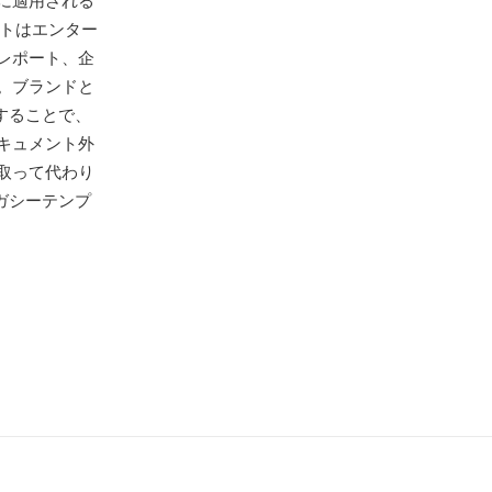
に適用される
ートはエンター
レポート、企
。ブランドと
することで、
キュメント外
取って代わり
レガシーテンプ