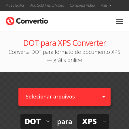
Video Editor
Add Subtitles to Video
Compress Video
Mais
DOT para XPS Converter
Converta DOT para formato de documento XPS
— grátis online
Selecionar arquivos
DOT
XPS
para