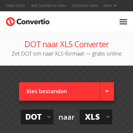
Video Editor
Add Subtitles to Video
Compress Video
Meer
DOT naar XLS Converter
Zet DOT om naar XLS-formaat — gratis online
Kies bestanden
DOT
XLS
naar