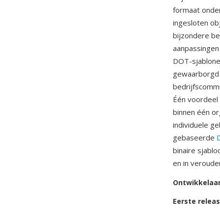
formaat onder
ingesloten ob
bijzondere be
aanpassingen 
DOT-sjablone
gewaarborgd d
bedrijfscomm
Één voordeel 
binnen één org
individuele g
gebaseerde
binaire sjabl
en in veroude
Ontwikkelaa
Eerste relea