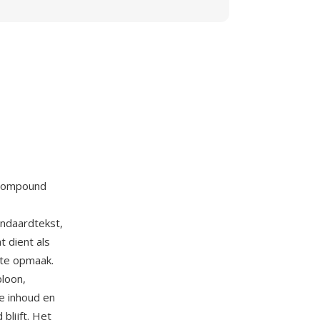
 compound
andaardtekst,
 dient als
nte opmaak.
loon,
e inhoud en
blijft. Het