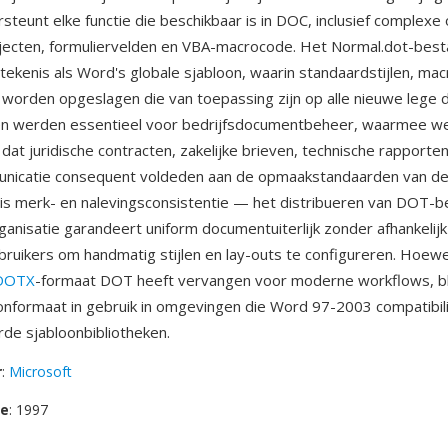
steunt elke functie die beschikbaar is in DOC, inclusief complexe
jecten, formuliervelden en VBA-macrocode. Het Normal.dot-best
tekenis als Word's globale sjabloon, waarin standaardstijlen, mac
worden opgeslagen die van toepassing zijn op alle nieuwe lege
n werden essentieel voor bedrijfsdocumentbeheer, waarmee w
at juridische contracten, zakelijke brieven, technische rapporte
unicatie consequent voldeden aan de opmaakstandaarden van de 
is merk- en nalevingsconsistentie — het distribueren van DOT-
anisatie garandeert uniform documentuiterlijk zonder afhankelijk 
ebruikers om handmatig stijlen en lay-outs te configureren. Hoew
DOTX
-formaat DOT heeft vervangen voor moderne workflows, bli
oonformaat in gebruik in omgevingen die Word 97-2003 compatibili
rde sjabloonbibliotheken.
r
:
Microsoft
se
: 1997