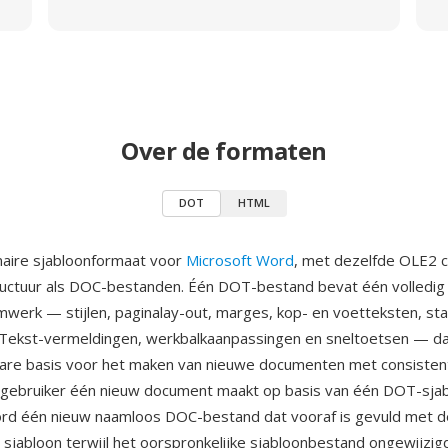
Over de formaten
DOT
HTML
naire sjabloonformaat voor
Microsoft Word
, met dezelfde OLE2
uctuur als DOC-bestanden. Één DOT-bestand bevat één volledig
erk — stijlen, paginalay-out, marges, kop- en voetteksten, st
Tekst-vermeldingen, werkbalkaanpassingen en sneltoetsen — dat
bare basis voor het maken van nieuwe documenten met consiste
gebruiker één nieuw document maakt op basis van één DOT-sjab
rd één nieuw naamloos DOC-bestand dat vooraf is gevuld met d
t sjabloon terwijl het oorspronkelijke sjabloonbestand ongewijzigd 