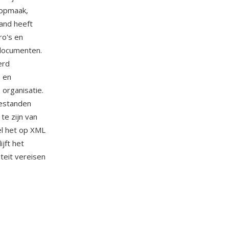
 opmaak,
and heeft
ro's en
 documenten.
erd
n en
organisatie.
bestanden
te zijn van
el het op XML
jft het
teit vereisen