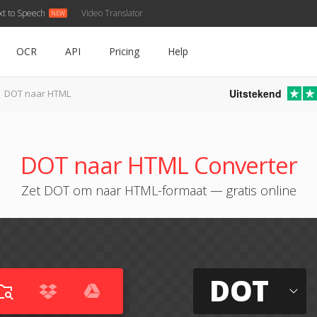
xt to Speech
Video Translator
OCR
API
Pricing
Help
Uitstekend
DOT naar HTML
DOT naar HTML Converter
Zet DOT om naar HTML-formaat — gratis online
DOT