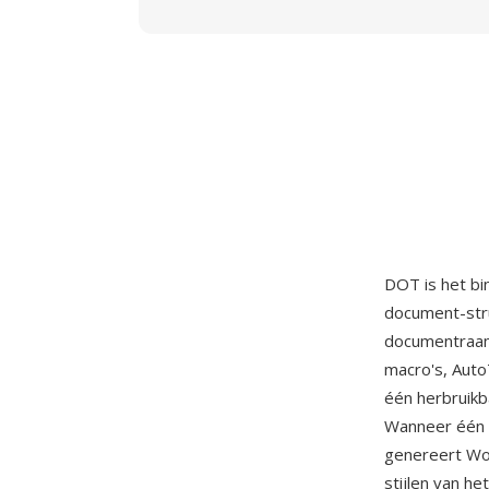
DOT is het bi
document-str
documentraamw
macro's, Auto
één herbruik
Wanneer één 
genereert Wo
stijlen van he