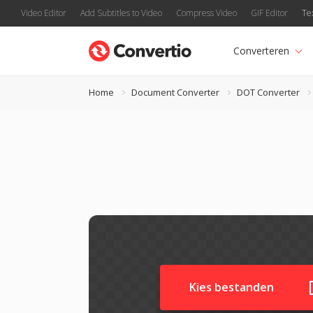
Video Editor
Add Subtitles to Video
Compress Video
GIF Editor
Te
Converteren
Home
Document Converter
DOT Converter
Kies bestanden