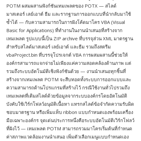
POTM ผสมผสานฟังก์ชันเทมเพลตของ POTX — สไลด์
มาสเตอร์ เลย์เอาต์ ธีม และรากฐานการออกแบบที่นำกลับมาใช้
ซ้ำได้ — กับความสามารถในการฝังโค้ดมาโคร VBA (Visual
Basic for Applications) ที่ทำงานในงานนำเสนอที่สร้างจาก
เทมเพลต รูปแบบนี้เป็น ZIP archive ที่บรรจุส่วน XML มาตรฐาน
สำหรับสไลด์มาสเตอร์ เลย์เอาต์ และธีม รวมถึงสตรีม
vbaProject.bin ที่บรรจุโปรเจกต์ VBA การผสมผสานนี้ช่วยให้
องค์กรสามารถแจกจ่ายไม่เพียงแค่ความสอดคล้องด้านภาพ แต่
รวมถึงระบบอัตโนมัติเชิงฟังก์ชันด้วย — งานนำเสนอทุกชิ้นที่
สร้างจากเทมเพลต POTM จะสืบทอดทั้งระบบการออกแบบและ
ความสามารถด้านโปรแกรมที่สร้างไว้ กรณีใช้งานทั่วไปรวมถึง
เทมเพลตที่เติมสไลด์ด้วยข้อมูลจากระบบองค์กรโดยอัตโนมัติ
บังคับใช้เวิร์กโฟลว์อนุมัติเนื้อหา แทรกสไลด์ข้อจำกัดความรับผิด
ชอบมาตรฐาน หรือเพิ่มแท็บ ribbon แบบกำหนดเองพร้อมเครื่อง
มือเฉพาะองค์กร จุดเด่นประการหนึ่งคือระบบอัตโนมัติเวิร์กโฟลว์
ที่ฝังไว้ — เทมเพลต POTM สามารถรวมมาโครเริ่มต้นที่กำหนด
ค่าสภาพแวดล้อมงานนำเสนอ เพิ่มตัวเลือกเมนูแบบกำหนดเอง