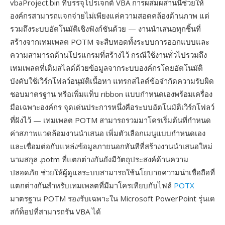
vbaProject.bin ที่บรรจุโปรเจกต์ VBA การผสมผสานนี้ช่วยให้
องค์กรสามารถแจกจ่ายไม่เพียงแค่ความสอดคล้องด้านภาพ แต่
รวมถึงระบบอัตโนมัติเชิงฟังก์ชันด้วย — งานนำเสนอทุกชิ้นที่
สร้างจากเทมเพลต POTM จะสืบทอดทั้งระบบการออกแบบและ
ความสามารถด้านโปรแกรมที่สร้างไว้ กรณีใช้งานทั่วไปรวมถึง
เทมเพลตที่เติมสไลด์ด้วยข้อมูลจากระบบองค์กรโดยอัตโนมัติ
บังคับใช้เวิร์กโฟลว์อนุมัติเนื้อหา แทรกสไลด์ข้อจำกัดความรับผิด
ชอบมาตรฐาน หรือเพิ่มแท็บ ribbon แบบกำหนดเองพร้อมเครื่อง
มือเฉพาะองค์กร จุดเด่นประการหนึ่งคือระบบอัตโนมัติเวิร์กโฟลว์
ที่ฝังไว้ — เทมเพลต POTM สามารถรวมมาโครเริ่มต้นที่กำหนด
ค่าสภาพแวดล้อมงานนำเสนอ เพิ่มตัวเลือกเมนูแบบกำหนดเอง
และเชื่อมต่อกับแหล่งข้อมูลภายนอกทันทีที่สร้างงานนำเสนอใหม่
นามสกุล .potm ที่แตกต่างกันยังมีวัตถุประสงค์ด้านความ
ปลอดภัย ช่วยให้ผู้ดูแลระบบสามารถใช้นโยบายความน่าเชื่อถือที่
แตกต่างกันสำหรับเทมเพลตที่มีมาโครเทียบกับไฟล์
POTX
มาตรฐาน POTM รองรับเฉพาะใน Microsoft PowerPoint รุ่นเด
สก์ท็อปที่สามารถรัน VBA ได้