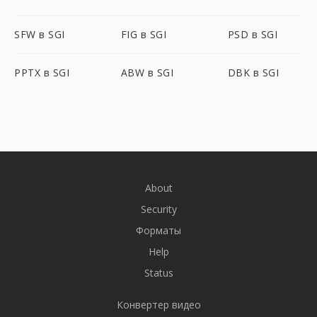
SFW в SGI
FIG в SGI
PSD в SGI
PPTX в SGI
ABW в SGI
DBK в SGI
About
Security
Форматы
Help
Status
Конвертер видео