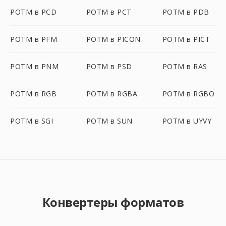
POTM в PCD
POTM в PCT
POTM в PDB
POTM в PFM
POTM в PICON
POTM в PICT
POTM в PNM
POTM в PSD
POTM в RAS
POTM в RGB
POTM в RGBA
POTM в RGBO
POTM в SGI
POTM в SUN
POTM в UYVY
Конвертеры форматов