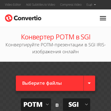
Video Editor
Add Subtitles to Video
Compress Video
Ещё
Конвертер POTM в SGI
Конвертируйте POTM-презентации в SGI IRIS-
изображения онлайн
Выберите файлы
POTM
SGI
в