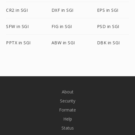
CR2 in SGI
DXF in SGI
EPS in SGI
SFW in SGI
FIG in SGI
PSD in SGI
PPTX in SGI
ABW in SGI
DBK in SGI
About
Security
Formate
Help
Status