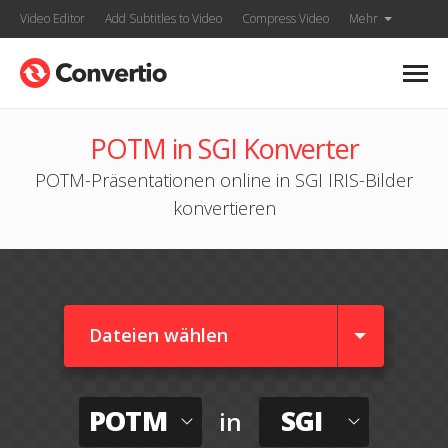
Video Editor
Add Subtitles to Video
Compress Video
Mehr
POTM in SGI Konverter
POTM-Präsentationen online in SGI IRIS-Bilder
konvertieren
Dateien wählen
POTM
SGI
in