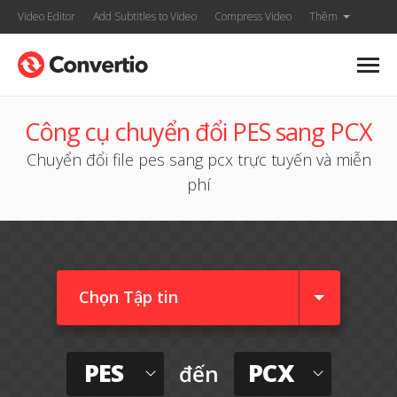
Video Editor
Add Subtitles to Video
Compress Video
Thêm
Công cụ chuyển đổi PES sang PCX
Chuyển đổi file pes sang pcx trực tuyến và miễn
phí
Chọn Tập tin
PES
PCX
đến