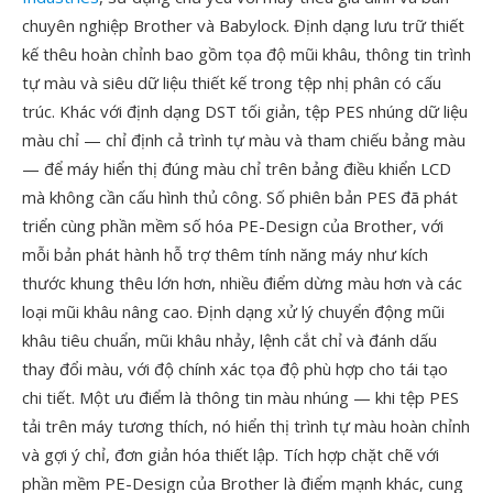
chuyên nghiệp Brother và Babylock. Định dạng lưu trữ thiết
kế thêu hoàn chỉnh bao gồm tọa độ mũi khâu, thông tin trình
tự màu và siêu dữ liệu thiết kế trong tệp nhị phân có cấu
trúc. Khác với định dạng DST tối giản, tệp PES nhúng dữ liệu
màu chỉ — chỉ định cả trình tự màu và tham chiếu bảng màu
— để máy hiển thị đúng màu chỉ trên bảng điều khiển LCD
mà không cần cấu hình thủ công. Số phiên bản PES đã phát
triển cùng phần mềm số hóa PE-Design của Brother, với
mỗi bản phát hành hỗ trợ thêm tính năng máy như kích
thước khung thêu lớn hơn, nhiều điểm dừng màu hơn và các
loại mũi khâu nâng cao. Định dạng xử lý chuyển động mũi
khâu tiêu chuẩn, mũi khâu nhảy, lệnh cắt chỉ và đánh dấu
thay đổi màu, với độ chính xác tọa độ phù hợp cho tái tạo
chi tiết. Một ưu điểm là thông tin màu nhúng — khi tệp PES
tải trên máy tương thích, nó hiển thị trình tự màu hoàn chỉnh
và gợi ý chỉ, đơn giản hóa thiết lập. Tích hợp chặt chẽ với
phần mềm PE-Design của Brother là điểm mạnh khác, cung