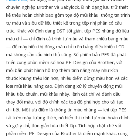
chuyên nghiệp Brother và Babylock. Định dạng lưu trữ thiết
kế thêu hoàn chỉnh bao gồm tọa độ mũi khâu, thông tin trình
tự màu và siêu dữ liệu thiết kế trong tệp nhị phân có cấu
trúc. Khác với định dạng DST tối giản, tệp PES nhúng dữ liệu
màu chỉ — chỉ định cả trình tự màu và tham chiếu bảng màu
— để máy hiển thị đúng màu chỉ trên bảng điều khiển LCD
mà không cần cấu hình thủ công. Số phiên bản PES đã phát
triển cùng phần mềm số hóa PE-Design của Brother, với
mỗi bản phát hành hỗ trợ thêm tính năng máy như kích
thước khung thêu lớn hơn, nhiều điểm dừng màu hơn và các
loại mũi khâu nâng cao. Định dạng xử lý chuyển động mũi
khâu tiêu chuẩn, mũi khâu nhảy, lệnh cắt chỉ và đánh dấu
thay đổi màu, với độ chính xác tọa độ phù hợp cho tái tạo
chi tiết. Một ưu điểm là thông tin màu nhúng — khi tệp PES
tải trên máy tương thích, nó hiển thị trình tự màu hoàn chỉnh
và gợi ý chỉ, đơn giản hóa thiết lập. Tích hợp chặt chẽ với
phần mềm PE-Design của Brother là điểm mạnh khác, cung