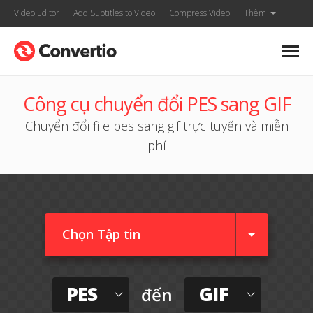
Video Editor
Add Subtitles to Video
Compress Video
Thêm
Công cụ chuyển đổi PES sang GIF
Chuyển đổi file pes sang gif trực tuyến và miễn
phí
Chọn Tập tin
PES
GIF
đến