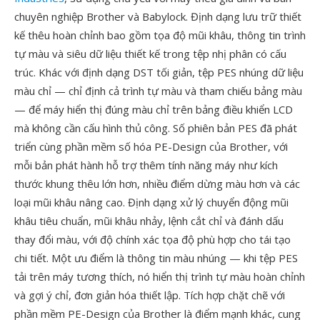
chuyên nghiệp Brother và Babylock. Định dạng lưu trữ thiết
kế thêu hoàn chỉnh bao gồm tọa độ mũi khâu, thông tin trình
tự màu và siêu dữ liệu thiết kế trong tệp nhị phân có cấu
trúc. Khác với định dạng DST tối giản, tệp PES nhúng dữ liệu
màu chỉ — chỉ định cả trình tự màu và tham chiếu bảng màu
— để máy hiển thị đúng màu chỉ trên bảng điều khiển LCD
mà không cần cấu hình thủ công. Số phiên bản PES đã phát
triển cùng phần mềm số hóa PE-Design của Brother, với
mỗi bản phát hành hỗ trợ thêm tính năng máy như kích
thước khung thêu lớn hơn, nhiều điểm dừng màu hơn và các
loại mũi khâu nâng cao. Định dạng xử lý chuyển động mũi
khâu tiêu chuẩn, mũi khâu nhảy, lệnh cắt chỉ và đánh dấu
thay đổi màu, với độ chính xác tọa độ phù hợp cho tái tạo
chi tiết. Một ưu điểm là thông tin màu nhúng — khi tệp PES
tải trên máy tương thích, nó hiển thị trình tự màu hoàn chỉnh
và gợi ý chỉ, đơn giản hóa thiết lập. Tích hợp chặt chẽ với
phần mềm PE-Design của Brother là điểm mạnh khác, cung