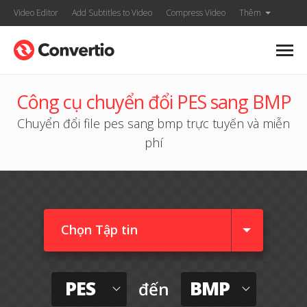
Video Editor
Add Subtitles to Video
Compress Video
Thêm
Công cụ chuyển đổi PES sang BMP
Chuyển đổi file pes sang bmp trực tuyến và miễn
phí
Chọn Tập tin
PES
BMP
đến