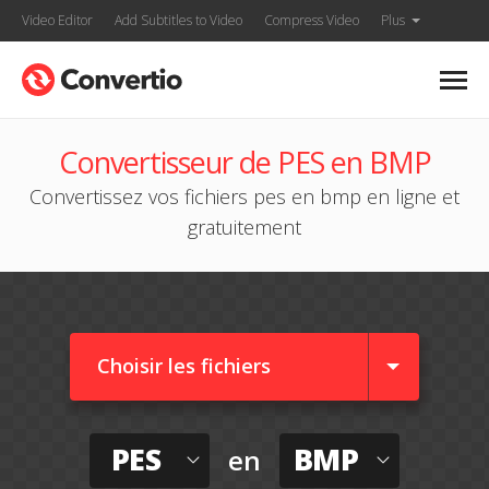
Video Editor
Add Subtitles to Video
Compress Video
Plus
Convertisseur de PES en BMP
Convertissez vos fichiers pes en bmp en ligne et
gratuitement
Choisir les fichiers
PES
BMP
en