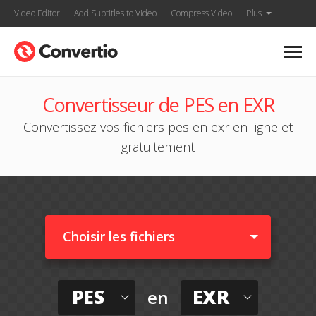
Video Editor
Add Subtitles to Video
Compress Video
Plus
Convertisseur de PES en EXR
Convertissez vos fichiers pes en exr en ligne et
gratuitement
Choisir les fichiers
PES
EXR
en