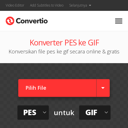
Video Editor
Add Subtitles to Video
Selanjutnya
Konverter PES ke GIF
Konversikan file pes ke gif secara online & gratis
Pilih File
PES
GIF
untuk