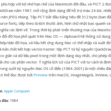
 phù hợp với bộ nhớ hạn chế của Macintosh đời đầu, và PICT 2 đượ
ickDraw năm 1987, mở rộng định dạng để hỗ trợ màu 24-bit, nhiề
u nén JPEG nhúng. Tệp PCT bắt đầu bằng tiêu đề 512 byte (ban đ
urce fork), tiếp theo là kích thước ảnh, hình chữ nhật bao quanh v
nghĩa các lệnh vẽ. Trong thời kỳ phát triển thương mại của Macinto
o đổi đồ họa phổ quát trên Mac OS — clipboard hệ thống sử dụng
chép/dán đồ họa, và hầu hết ứng dụng Mac có thể nhập và xuất đị
à bản chất kết hợp vector/raster: tệp PCT từ kỷ nguyên QuickDra
 co giãn và dữ liệu pixel trong một định dạng duy nhất, cho phép đ
ải cho các phần vector. Ý nghĩa lịch sử của PICT với tư cách là đị
rong suốt kỷ nguyên Mac OS cổ điển (1984-2001) là một chiều đán
có thể đọc được bởi
Preview
trên macOS, ImageMagick, XnView, L
ển
:
Apple Computer
n đầu
: 1984