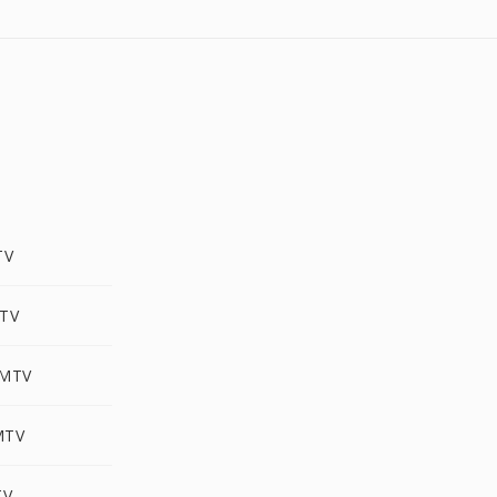
TV
MTV
 MTV
MTV
TV