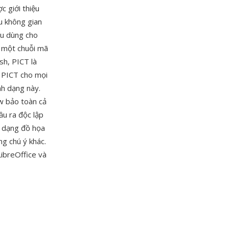
c giới thiệu
u không gian
ầu dùng cho
à một chuỗi mã
sh, PICT là
 PICT cho mọi
nh dạng này.
w bảo toàn cả
ầu ra độc lập
nh dạng đồ họa
g chú ý khác.
ibreOffice và