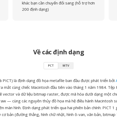
khác bạn cần chuyển đổi sang (hỗ trợ hơn
200 định dạng)
Về các định dạng
PCT
MTV
là PICT) là định dạng đồ họa metafile ban đầu được phát triển bởi
ra mắt cùng chiếc Macintosh đầu tiên vào tháng 1 năm 1984. Tệp 
vẽ vector và dữ liệu bitmap raster, được mã hóa dưới dạng một ch
raw — cùng các nguyên thủy đồ họa mà hệ điều hành Macintosh s
rên màn hình. Định dạng phát triển qua hai phiên bản chính: PICT 1 g
 cơ bản (đường thẳng, hình chữ nhật, hình ô-van, văn bản, bitmap 