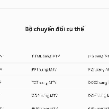
Bộ chuyển đổi cụ thể
TV
HTML sang MTV
JPG sang M
TV
PPT sang MTV
PDF sang 
V
TXT sang MTV
DOCX sang
ODP sang MTV
DCM sang 
TV
JPEG sang MTV
GIF sang M