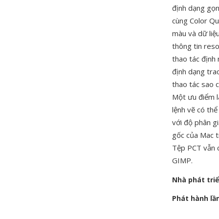
định dạng gọn
cùng Color Qu
màu và dữ liệ
thông tin reso
thao tác định 
định dạng tra
thao tác sao 
Một ưu điểm l
lệnh vẽ có thể
với độ phân gi
gốc của Mac t
Tệp PCT vẫn 
GIMP.
Nhà phát tri
Phát hành lầ