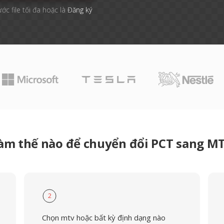
ước file tối đa hoặc là
Đăng ký
àm thế nào để chuyển đổi PCT sang M
2
Chọn mtv hoặc bất kỳ định dạng nào