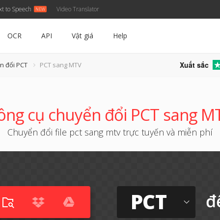
xt to Speech
Video Translator
OCR
API
Vật giá
Help
Xuất sắc
n đổi PCT
PCT sang MTV
ông cụ chuyển đổi PCT sang M
Chuyển đổi file pct sang mtv trực tuyến và miễn phí
PCT
đ