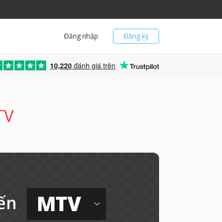
Đăng nhập
Đăng ký
10,220
đánh giá trên
TV
MTV
ến