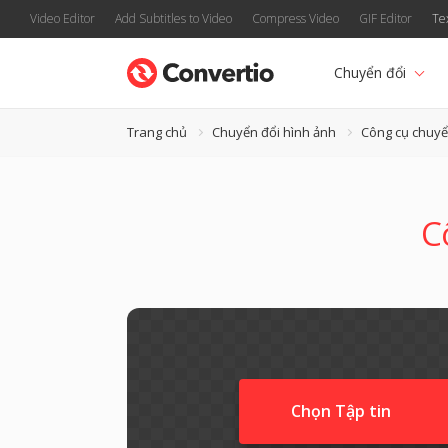
Video Editor
Add Subtitles to Video
Compress Video
GIF Editor
Te
Chuyển đổi
Trang chủ
Chuyển đổi hình ảnh
Công cụ chuyể
C
Chọn Tập tin