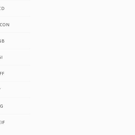
CD
ICON
GB
GI
FF
V
BG
EIF