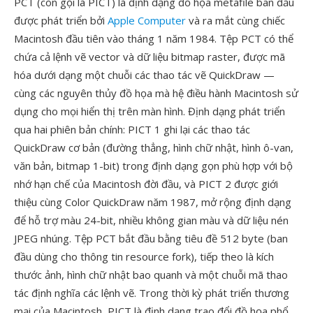
PCT (còn gọi là PICT) là định dạng đồ họa metafile ban đầu
được phát triển bởi
Apple Computer
và ra mắt cùng chiếc
Macintosh đầu tiên vào tháng 1 năm 1984. Tệp PCT có thể
chứa cả lệnh vẽ vector và dữ liệu bitmap raster, được mã
hóa dưới dạng một chuỗi các thao tác vẽ QuickDraw —
cùng các nguyên thủy đồ họa mà hệ điều hành Macintosh sử
dụng cho mọi hiển thị trên màn hình. Định dạng phát triển
qua hai phiên bản chính: PICT 1 ghi lại các thao tác
QuickDraw cơ bản (đường thẳng, hình chữ nhật, hình ô-van,
văn bản, bitmap 1-bit) trong định dạng gọn phù hợp với bộ
nhớ hạn chế của Macintosh đời đầu, và PICT 2 được giới
thiệu cùng Color QuickDraw năm 1987, mở rộng định dạng
để hỗ trợ màu 24-bit, nhiều không gian màu và dữ liệu nén
JPEG nhúng. Tệp PCT bắt đầu bằng tiêu đề 512 byte (ban
đầu dùng cho thông tin resource fork), tiếp theo là kích
thước ảnh, hình chữ nhật bao quanh và một chuỗi mã thao
tác định nghĩa các lệnh vẽ. Trong thời kỳ phát triển thương
mại của Macintosh, PICT là định dạng trao đổi đồ họa phổ