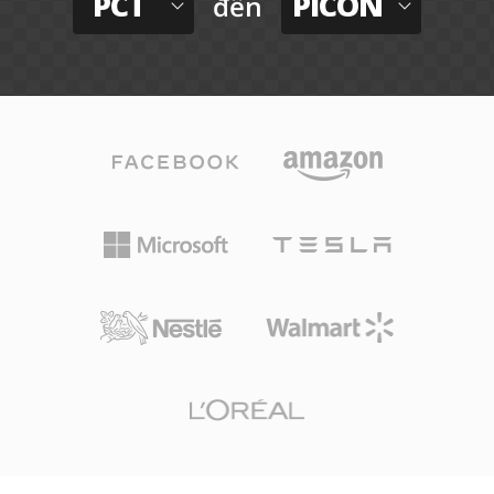
PCT
PICON
đến