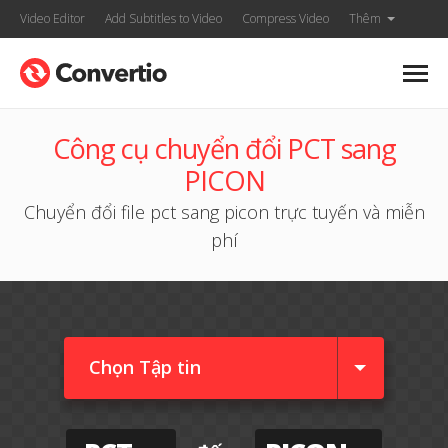
Video Editor
Add Subtitles to Video
Compress Video
Thêm
Công cụ chuyển đổi PCT sang
PICON
Chuyển đổi file pct sang picon trực tuyến và miễn
phí
Chọn Tập tin