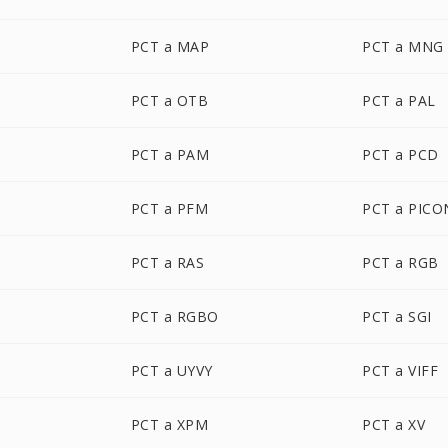
PCT a MAP
PCT a MNG
PCT a OTB
PCT a PAL
PCT a PAM
PCT a PCD
PCT a PFM
PCT a PICO
PCT a RAS
PCT a RGB
PCT a RGBO
PCT a SGI
PCT a UYVY
PCT a VIFF
PCT a XPM
PCT a XV