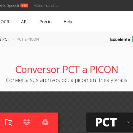
xt to Speech
Video Translator
OCR
API
Precio
Help
Excelente
e PCT
PCT a PICON
Conversor PCT a PICON
Convierta sus archivos pct a picon en línea y gratis
PCT