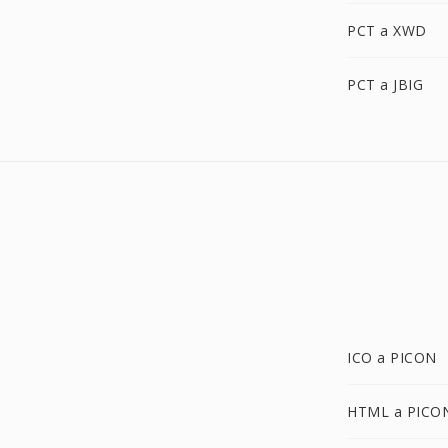
PCT a XWD
PCT a JBIG
ICO a PICON
HTML a PICO