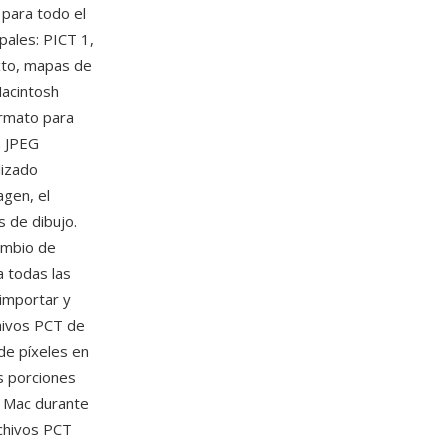
 para todo el
pales: PICT 1,
exto, mapas de
Macintosh
ormato para
n JPEG
lizado
agen, el
 de dibujo.
ambio de
a todas las
 importar y
chivos PCT de
de píxeles en
as porciones
e Mac durante
rchivos PCT