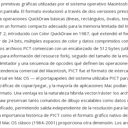
primitivas gráficas utilizadas por el sistema operativo Macintosh
n pantalla. El formato evolucionó a través de dos versiones princi
a operaciones QuickDraw básicas (líneas, rectángulos, óvalos, t
) en un formato compacto adecuado para la memoria limitada del 
ICT 2, introducido con Color QuickDraw en 1987, qué extendió el f
r de 24 bits, múltiples espacios de color y datos comprimidos co
Los archivos PCT comienzan con un encabezado de 512 bytes (uti
 para información del resource fork), seguido del tamaño de la im
limitador y una secuencia de opcodes qué definen las operaciones
cendencia comercial del Macintosh, PICT fue el formato de interc
ersal en Mac OS — el portapapeles del sistema utilizaba PICT par
ráficas de copiar/pegar, y la mayoría de aplicaciones Mac podían
rmato. Una ventaja es la naturaleza híbrida vector/ráster: los ar
raw preservan tanto comandos de dibujo escalables como datos 
ificado, permitiendo salida independiente de la resolución para l
La importancia histórica de PICT como el formato gráfico nativo d
el Mac OS clásico (1984-2001) proporciona otra dimensión. Los a