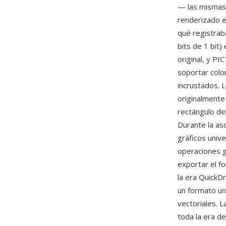
— las mismas 
renderizado e
qué registrab
bits de 1 bit
original, y P
soportar colo
incrustados. 
originalmente
rectángulo de
Durante la as
gráficos univ
operaciones g
exportar el fo
la era QuickD
un formato un
vectoriales. 
toda la era d