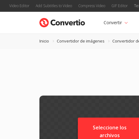
Video Editor
Add Subtitles to Video
Compress Video
GIF Editor
Te
Convertir
Inicio
Convertidor de imágenes
Convertidor d
Seleccione los
archivos