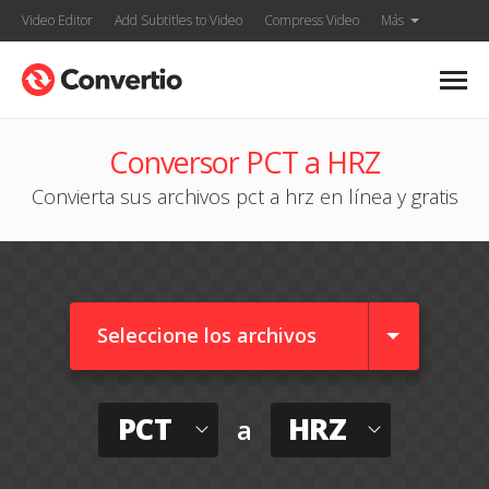
Video Editor
Add Subtitles to Video
Compress Video
Más
Conversor PCT a HRZ
Convierta sus archivos pct a hrz en línea y gratis
Seleccione los archivos
PCT
HRZ
a