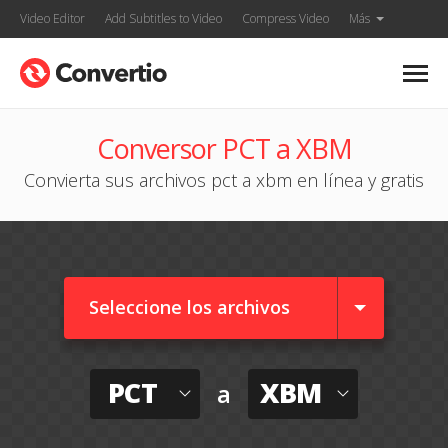
Video Editor
Add Subtitles to Video
Compress Video
Más
Conversor PCT a XBM
Convierta sus archivos pct a xbm en línea y gratis
Seleccione los archivos
PCT
XBM
a