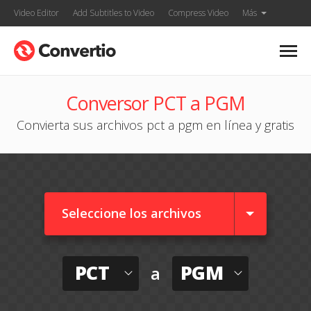
Video Editor
Add Subtitles to Video
Compress Video
Más
Conversor PCT a PGM
Convierta sus archivos pct a pgm en línea y gratis
Seleccione los archivos
PCT
PGM
a