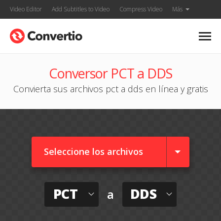
Video Editor
Add Subtitles to Video
Compress Video
Más
Conversor PCT a DDS
Convierta sus archivos pct a dds en línea y gratis
Seleccione los archivos
PCT
DDS
a