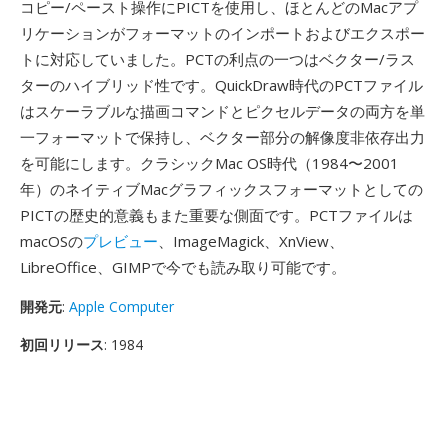
コピー/ペースト操作にPICTを使用し、ほとんどのMacアプ
リケーションがフォーマットのインポートおよびエクスポー
トに対応していました。PCTの利点の一つはベクター/ラス
ターのハイブリッド性です。QuickDraw時代のPCTファイル
はスケーラブルな描画コマンドとピクセルデータの両方を単
一フォーマットで保持し、ベクター部分の解像度非依存出力
を可能にします。クラシックMac OS時代（1984〜2001
年）のネイティブMacグラフィックスフォーマットとしての
PICTの歴史的意義もまた重要な側面です。PCTファイルは
macOSの
プレビュー
、ImageMagick、XnView、
LibreOffice、GIMPで今でも読み取り可能です。
開発元
:
Apple Computer
初回リリース
: 1984