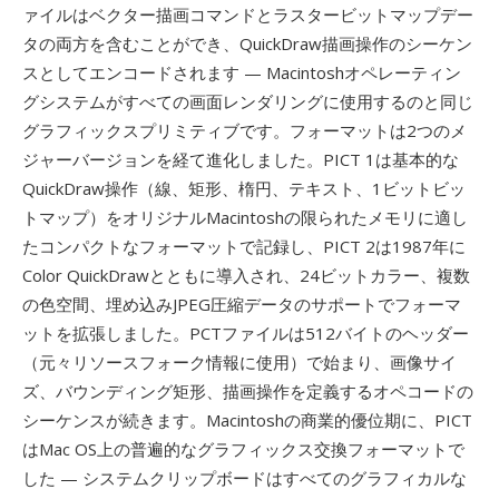
ァイルはベクター描画コマンドとラスタービットマップデー
タの両方を含むことができ、QuickDraw描画操作のシーケン
スとしてエンコードされます — Macintoshオペレーティン
グシステムがすべての画面レンダリングに使用するのと同じ
グラフィックスプリミティブです。フォーマットは2つのメ
ジャーバージョンを経て進化しました。PICT 1は基本的な
QuickDraw操作（線、矩形、楕円、テキスト、1ビットビッ
トマップ）をオリジナルMacintoshの限られたメモリに適し
たコンパクトなフォーマットで記録し、PICT 2は1987年に
Color QuickDrawとともに導入され、24ビットカラー、複数
の色空間、埋め込みJPEG圧縮データのサポートでフォーマ
ットを拡張しました。PCTファイルは512バイトのヘッダー
（元々リソースフォーク情報に使用）で始まり、画像サイ
ズ、バウンディング矩形、描画操作を定義するオペコードの
シーケンスが続きます。Macintoshの商業的優位期に、PICT
はMac OS上の普遍的なグラフィックス交換フォーマットで
した — システムクリップボードはすべてのグラフィカルな