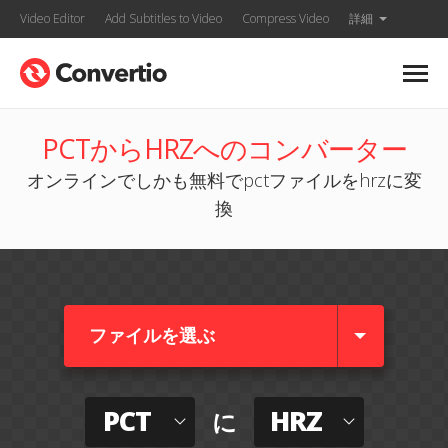
Video Editor
Add Subtitles to Video
Compress Video
詳細
PCTからHRZへのコンバーター
オンラインでしかも無料でpctファイルをhrzに変
換
ファイルを選ぶ
PCT
HRZ
に