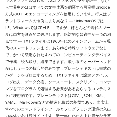
キストファイルは通常、ASCIIとの後方互換性を維持しなが
ら世界中のほぼすべての文字体系を網羅する可変幅Unicode
方式のUTF-8エンコーディングを使用しています。行末はプ
ラットフォームの慣例により異なり — Unix/macOSでは
LF、WindowsではCR+LF — ですが、ほとんどの現代のツー
ルは両方を透過的に処理します。絶対的な普遍性が一つの利
点です — TXTファイルは1960年代のメインフレームから現
代のスマートフォンまで、あらゆる特殊ソフトウェアなし
で、かつて製造されたすべてのコンピューティングデバイス
で作成、読み取り、編集できます。最小限のオーバーヘッド
がはもう一つの核心的強みです：プレーンテキストは書式の
バゲージをゼロにするため、TXTファイルは設定ファイル、
ログ出力、データ交換、ソースコード、スクリプト、コンテ
ンツをプログラムで処理する必要があるあらゆるコンテキス
トに理想的です。プレーンテキストはCSV、JSON、XML、
YAML、Markdownなどの構造化形式の基盤であり、事実上
すべてのコマンドラインツールとプログラミング環境の入出
力媒体であり続けています。数十年にわたるより豊かな代替