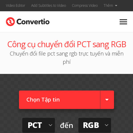
Video Editor
Add Subtitles to Video
Compress Video
Thêm
Công cụ chuyển đổi PCT sang RGB
Chuyển đổi file pct sang rgb trực tuyến và miễn
phí
Chọn Tập tin
PCT
RGB
đến