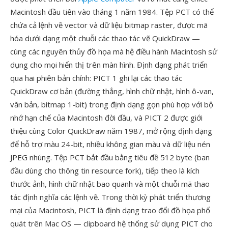
Macintosh đầu tiên vào tháng 1 năm 1984. Tệp PCT có thể
chứa cả lệnh vẽ vector và dữ liệu bitmap raster, được mã
hóa dưới dạng một chuỗi các thao tác vẽ QuickDraw —
cùng các nguyên thủy đồ họa mà hệ điều hành Macintosh sử
dụng cho mọi hiển thị trên màn hình. Định dạng phát triển
qua hai phiên bản chính: PICT 1 ghi lại các thao tác
QuickDraw cơ bản (đường thẳng, hình chữ nhật, hình ô-van,
văn bản, bitmap 1-bit) trong định dạng gọn phù hợp với bộ
nhớ hạn chế của Macintosh đời đầu, và PICT 2 được giới
thiệu cùng Color QuickDraw năm 1987, mở rộng định dạng
để hỗ trợ màu 24-bit, nhiều không gian màu và dữ liệu nén
JPEG nhúng. Tệp PCT bắt đầu bằng tiêu đề 512 byte (ban
đầu dùng cho thông tin resource fork), tiếp theo là kích
thước ảnh, hình chữ nhật bao quanh và một chuỗi mã thao
tác định nghĩa các lệnh vẽ. Trong thời kỳ phát triển thương
mại của Macintosh, PICT là định dạng trao đổi đồ họa phổ
quát trên Mac OS — clipboard hệ thống sử dụng PICT cho