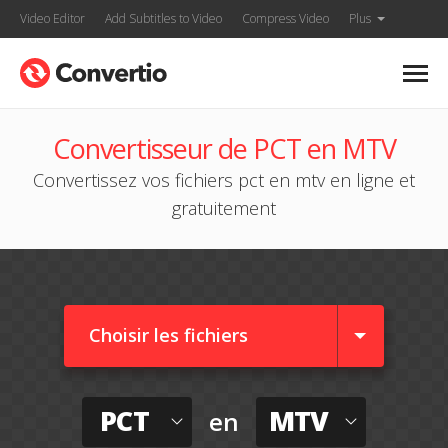
Video Editor
Add Subtitles to Video
Compress Video
Plus
Convertisseur de PCT en MTV
Convertissez vos fichiers pct en mtv en ligne et
gratuitement
Choisir les fichiers
PCT
MTV
en