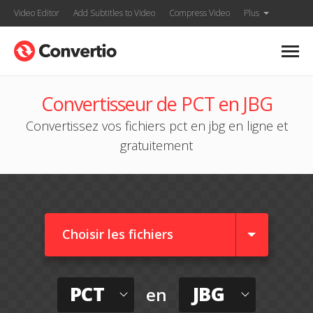
Video Editor
Add Subtitles to Video
Compress Video
Plus
Convertisseur de PCT en JBG
Convertissez vos fichiers pct en jbg en ligne et
gratuitement
Choisir les fichiers
PCT
JBG
en