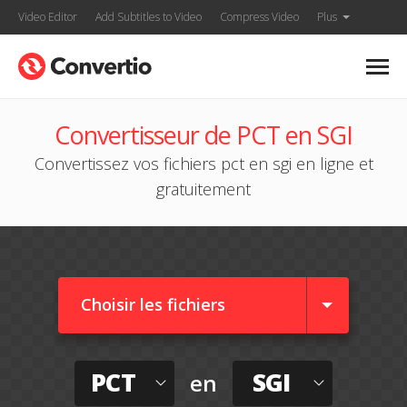
Video Editor
Add Subtitles to Video
Compress Video
Plus
Convertisseur de PCT en SGI
Convertissez vos fichiers pct en sgi en ligne et
gratuitement
Choisir les fichiers
PCT
SGI
en