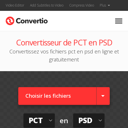
Video Editor
Add Subtitles to Video
Compress Video
Plus
Convertisseur de PCT en PSD
Convertissez vos fichiers pct en psd en ligne et
gratuitement
Choisir les fichiers
PCT
PSD
en