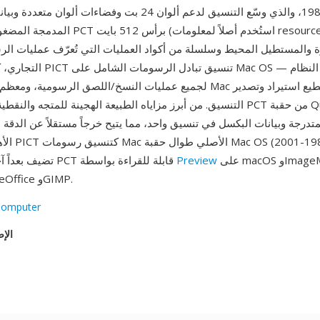
المدمجة المضغوطة. تبدأ ملفات PCT برأس 512 بايت
والمستطيل المحيط وسلسلة من أكواد العمليات التي تُعرّف عمليات الر
التنسيق. من أبرز مزاياه الطبيعة الهجينة للمتجه والنقطية: تحافظ ملفات PCT م
تدرجة وبيانات البكسل في تنسيق واحد، مما يتيح خرجاً مستقلاً عن الدقة لل
الأهمية التاري
على macOS وImageMagick
Preview
تضيف بعداً آخر. تبقى ملفات PCT قابلة للقراءة بواسطة
وXnView وLibreOffice وGIMP.
Computer
الإص