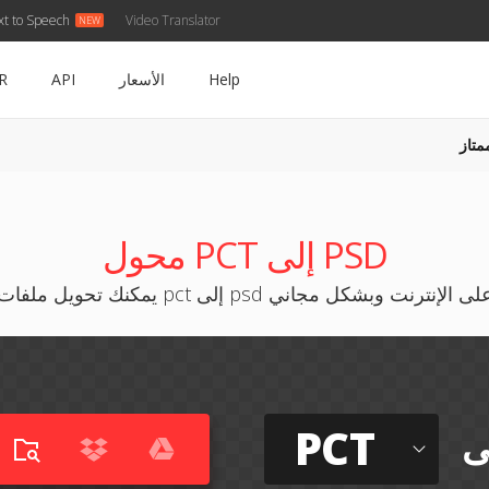
xt to Speech
Video Translator
Help
الأسعار
API
R
متاز
محول PCT إلى PSD
مكنك تحويل ملفات pct إلى psd على الإنترنت وبشكل مجاني
PCT
ى