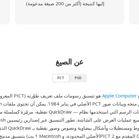
إليها كنتيجة (أكثر من 200 صيغة مدعومة)
عن الصيغ
PCT
PSD
أصلاً وقُدّم مع
Apple Computer
PCT (المعروف أيضاً بـ PICT) هو تنسيق رسومات ملف تعريف طوّرته
نقطية، مرمّزة كسلسلة من عمليات رسم QuickDraw — نفس 
الذي سجّل عمليات 
1 بت) بتنسيق مدمج مناسب لذاكرة Macintosh الأ