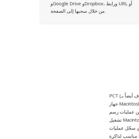
وGoogle Drive وDropbox، ورابط URL أو
من خلال سحبها إلى الصفحة.
جهاز Macintosh الأصلي في يناير 1984. يمكن أن تحتوي ملفات PCT على أوامر رسم متجه وبيانات صور
بدائيات الرسم التي استخدمها نظام
تشغيل Macintosh لجميع عمليات العرض على الشاشة. تطور التنسيق عبر إصدارين رئيسيين: PICT 1
QuickDraw الأساسية (خطوط ومستطيلات وأشكال بيضاوية ونصوص وصور نقطية بـ
صلي المحدودة، وPICT 2 المقدم مع Color