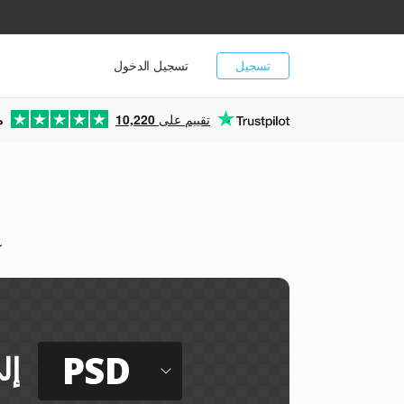
تسجيل
تسجيل الدخول
تقييم على
10,220
م
ي
PSD
إل