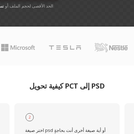
أسقِط الملفات هنا. 1 GB الحد الأقصى لحجم الملف أو
تس
كيفية تحويل PCT إلى PSD
2
اختر صيغة psd أو أية صيغة أخرى أنت بحاجةٍ