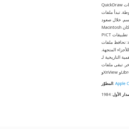
QuickDraw في 1987، والذي وسّع التنسيق لدعم ألوان 24 بت وفضاءات ألوان متعددة وبيانات JPEG
 (استُخدم أصلاً لمعلومات resource fork)، يليه
سم. خلال صعود
Macintosh التجاري، كان PICT تنسيق تبادل الرسومات الشامل على Mac OS — استخدم حافظة النظام
PICT لجميع عمليات النسخ/اللصق الرسومية، ومعظم تطبيقات Mac كانت تستطيع استيراد وتصدير
ن حقبة QuickDraw على
أجزاء المتجهة.
خية لـ PICT كتنسيق رسومات Mac الأصلي طوال حقبة Mac OS الكلاسيكية (1984-2001)
Apple 
:
المطوّر
دار الأول
: 1984