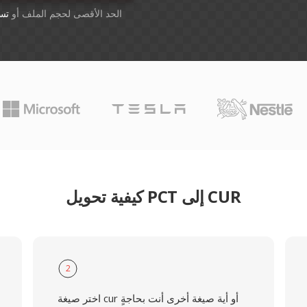
أسقِط الملفات هنا. 1 GB الحد الأقصى لحجم الملف أو
تس
كيفية تحويل PCT إلى CUR
2
اختر صيغة cur أو أية صيغة أخرى أنت بحاجةٍ