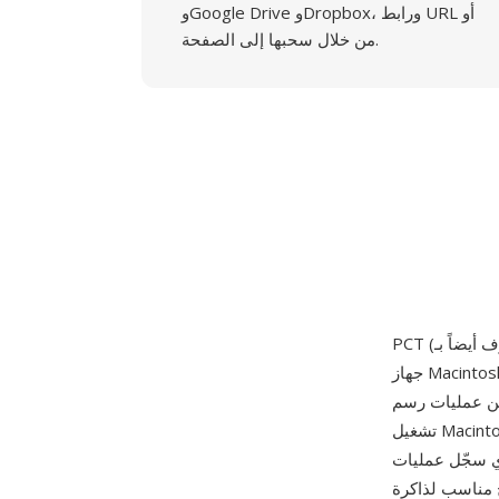
وGoogle Drive وDropbox، ورابط URL أو
من خلال سحبها إلى الصفحة.
جهاز Macintosh الأصلي في يناير 1984. يمكن أن تحتوي ملفات PCT على أوامر رسم متجه وبيانات صور
بدائيات الرسم التي استخدمها نظام
تشغيل Macintosh لجميع عمليات العرض على الشاشة. تطور التنسيق عبر إصدارين رئيسيين: PICT 1
QuickDraw الأساسية (خطوط ومستطيلات وأشكال بيضاوية ونصوص وصور نقطية بـ
صلي المحدودة، وPICT 2 المقدم مع Color