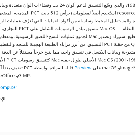
المدمجة المضغوطة. تبدأ ملفات PCT برأس 512 بايت
والمستطيل المحيط وسلسلة من أكواد العمليات التي تُعرّف عمليات الر
التنسيق. من أبرز مزاياه الطبيعة الهجينة للمتجه والنقطية: تحافظ ملفات PCT م
تدرجة وبيانات البكسل في تنسيق واحد، مما يتيح خرجاً مستقلاً عن الدقة لل
الأهمية التاري
على macOS وImageMagick
Preview
تضيف بعداً آخر. تبقى ملفات PCT قابلة للقراءة بواسطة
وXnView وLibreOffice وGIMP.
Computer
الإص