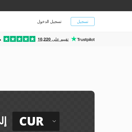
تسجيل
تسجيل الدخول
تقييم على
10,220
م
ي
CUR
إل