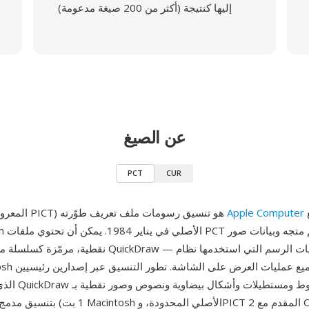
إليها كنتيجة (أكثر من 200 صيغة مدعومة)
عن الصيغ
PCT
CUR
أصلاً وقُدّم مع
Apple Computer
PCT (المعروف أيضاً بـ PICT) هو تنسيق رسومات ملف تعريف طوّرته
نقطية، مرمّزة كسلسلة من عمليات رسم QuickDraw — نفس 
الذي سجّل عمليات 
1 بت) بتنسيق مدمج مناسب لذاكرة Macintosh الأ