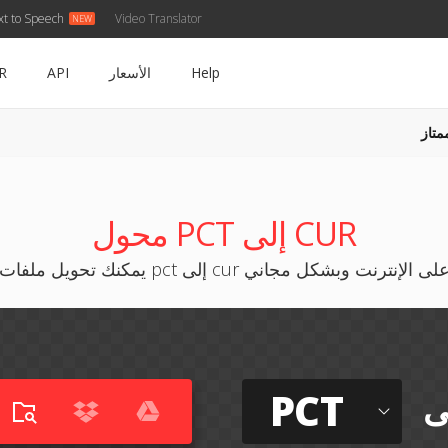
xt to Speech
Video Translator
Help
الأسعار
API
R
متاز
محول PCT إلى CUR
مكنك تحويل ملفات pct إلى cur على الإنترنت وبشكل مجاني
PCT
ى