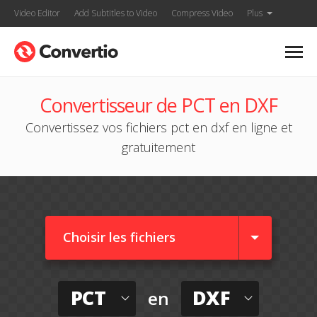
Video Editor
Add Subtitles to Video
Compress Video
Plus
Convertisseur de PCT en DXF
Convertissez vos fichiers pct en dxf en ligne et
gratuitement
Choisir les fichiers
PCT
DXF
en