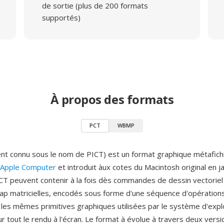
de sortie (plus de 200 formats
supportés)
À propos des formats
PCT
WBMP
t connu sous le nom de PICT) est un format graphique métafich
Apple Computer
et introduit àux cotes du Macintosh original en j
PCT peuvent contenir à la fois dès commandes de dessin vectoriel
p matricielles, encodés sous forme d'une séquence d'opération
es mêmes primitives graphiques utilisées par le système d'explo
r tout le rendu à l'écran. Le format à évolue à travers deux versi