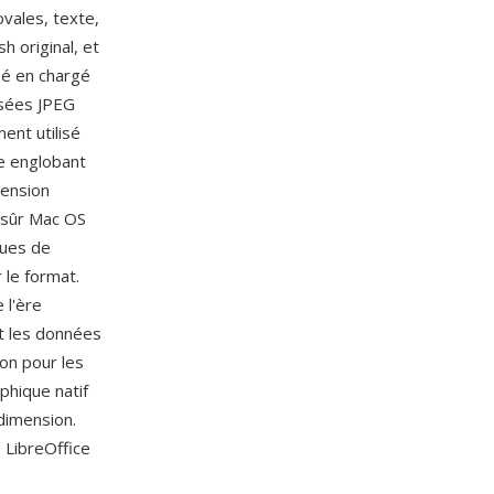
ovales, texte,
 original, et
sé en chargé
ssées JPEG
ent utilisé
le englobant
cension
 sûr Mac OS
ques de
 le format.
 l'ère
t les données
on pour les
phique natif
dimension.
 LibreOffice