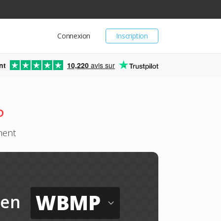
Connexion
Inscription
nt
10,220
avis sur
P
ment
WBMP
en