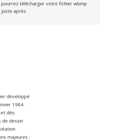
pourrez télécharger votre fichier wbmp
juste après
ier développé
anvier 1984.
 et dès
s de dessin
itation
ons majeures :