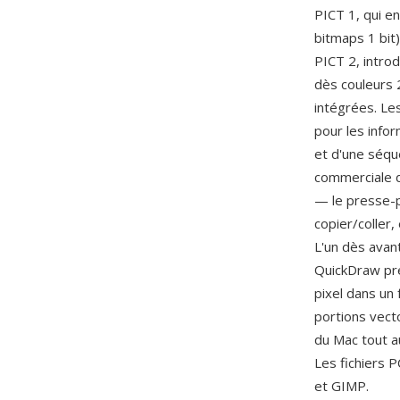
PICT 1, qui en
bitmaps 1 bit
PICT 2, intro
dès couleurs 
intégrées. Le
pour les infor
et d'une séqu
commerciale d
— le presse-p
copier/coller,
L'un dès avant
QuickDraw pré
pixel dans un
portions vecto
du Mac tout a
Les fichiers P
et GIMP.