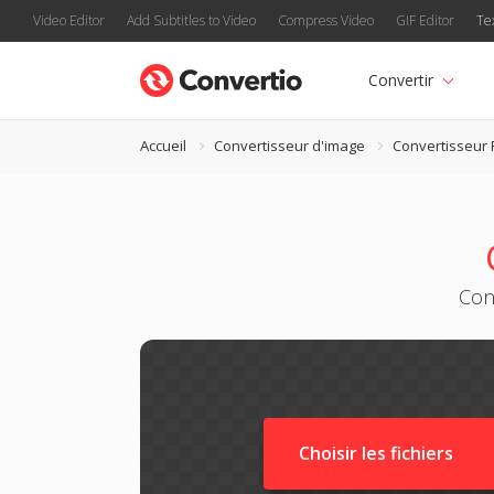
Video Editor
Add Subtitles to Video
Compress Video
GIF Editor
Te
Convertir
Accueil
Convertisseur d'image
Convertisseur
Con
Choisir les fichiers