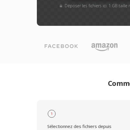
Déposer les fichiers ici. 1 GB taill
Commen
1
Sélectionnez des fichiers depuis