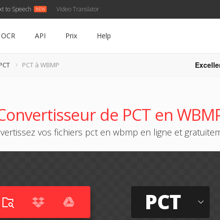
xt to Speech
Video Translator
OCR
API
Prix
Help
Excelle
 PCT
PCT à WBMP
Convertisseur de PCT en WBM
vertissez vos fichiers pct en wbmp en ligne et gratuite
PCT