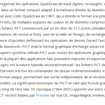
registrait les opérations QuickDraw de basé (lignes, rectangles, 
) dans un format compact adapté à la mémoire limitée du Macintosh
duit avec Color QuickDraw en 1987, qui a étendu le format à la pri
24 bits, de multiples espaces de couleur et de données compre
s fichiers PCT commencent par un en-tête de 512 octets (initialem
mations de resource fork), suivi de la taille de l'image, du rectang
ence d'opcodes definissant les opérations de dessin. Durant l'as
u Macintosh, PICT était le format graphique d'échange universel
apiers système utilisait PICT pour toutes les opérations graphi
 et la plupart dès applications Mac pouvaient importer et exporter
ages est la nature hybride vectoriel/matriciel : les fichiers PCT de
servent à la fois les commandes de dessin redimensionnables e
 format unique, permettant une sortie indépendante de la résoluti
rielles. La signification historique de PICT en tant que format gra
u long de l'ère Mac OS classique (1984-2001) apporte une autre 
CT restent lisibles par
Preview
sûr macOS, ImageMagick, XnView,