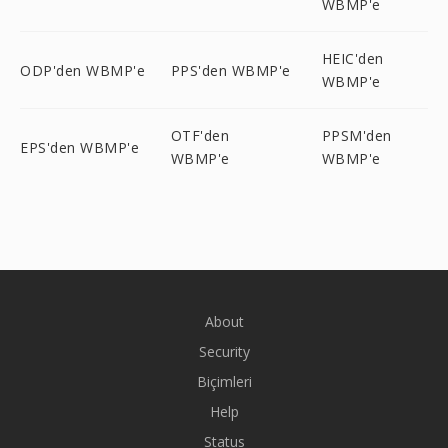
WBMP'e
HEIC'den
ODP'den WBMP'e
PPS'den WBMP'e
WBMP'e
OTF'den
PPSM'den
EPS'den WBMP'e
WBMP'e
WBMP'e
About
Security
Biçimleri
Help
Status