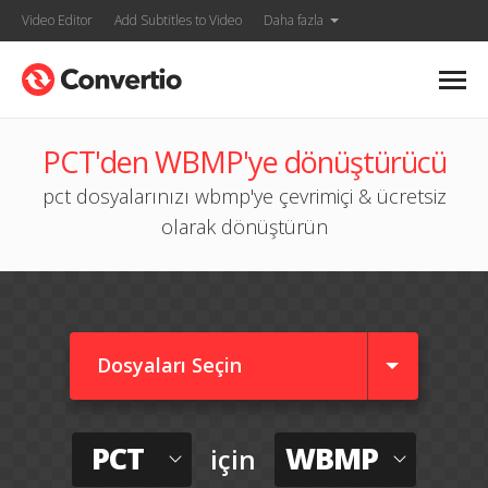
Video Editor
Add Subtitles to Video
Daha fazla
PCT'den WBMP'ye dönüştürücü
pct dosyalarınızı wbmp'ye çevrimiçi & ücretsiz
olarak dönüştürün
Dosyaları Seçin
PCT
WBMP
için