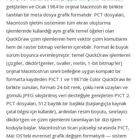
geliştirilen ve Ocak 1984'te orijinal Macintosh ile birlikte
tanıtılan bir meta dosya grafik formatıdır. PCT dosyaları,
Macintosh işletim sisteminin tüm ekran oluşturma
işlemlerinde kullandığı aynı grafik temel öğeleri olan
QuickDraw çizim işlemlerinin hem vektör çizim komutlarını
hem de raster bitmap verilerini içerebilir. Format i̇ki büyük
sürüm boyunca evrimleşmiştir: temel QuickDraw işlemlerini
(çizgiler, dikdörtgenler, ovaller, metin, 1-bit bitmap'ler)
orijinal Macintosh'un sınırlı belleğine uygun kompakt bir
formatta kaydeden PICT 1 ve 1987'de Color QuickDraw ile
birlikte sunulan, formatı 24-bit renk, çoklu renk uzayları ve
gömülü JPEG sıkıştırılmış veri desteğiyle genişleten PICT 2.
PCT dosyaları, 512 baytlık bir başlıkla (başlangıçta kaynak
çatal bilgisi için kullanılır), ardından resim boyutu, sınırlayıcı
dikdörtgen ve çizim işlemlerini tanımlayan bir dizi işlem
koduyla başlar. Macintosh'un ticari yükselişi sırasında PICT,
Mac OS'teki evrensel grafik değişim formatıydı — sistem