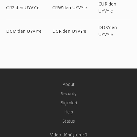
CUR'den
CR2'den UYVY'e
CRW'den UYVY'e
UYVY'e
DDS'den
DCM'den UYVY'e
DCR'den UYVY'e
UYVY'e
About
Security
Biçimleri
Help
Status
Video dönüştürücü