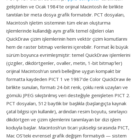
geliştirilen ve Ocak 1984'te orijinal Macintosh ile birlikte
tanıtılan bir meta dosya grafik formatıdır. PCT dosyaları,
Macintosh işletim sisteminin tüm ekran oluşturma
işlemlerinde kullandığı aynı grafik temel öğeleri olan
QuickDraw çizim işlemlerinin hem vektör çizim komutlarını
hem de raster bitmap verilerini içerebilir. Format i̇ki büyük
sürüm boyunca evrimleşmiştir: temel QuickDraw işlemlerini
(çizgiler, dikdörtgenler, ovaller, metin, 1-bit bitmap'ler)
orijinal Macintosh'un sınırlı belleğine uygun kompakt bir
formatta kaydeden PICT 1 ve 1987'de Color QuickDraw ile
birlikte sunulan, formatı 24-bit renk, çoklu renk uzayları ve
gömülü JPEG sıkıştırılmış veri desteğiyle genişleten PICT 2.
PCT dosyaları, 512 baytlık bir başlıkla (başlangıçta kaynak
çatal bilgisi için kullanılır), ardından resim boyutu, sınırlayıcı
dikdörtgen ve çizim işlemlerini tanımlayan bir dizi işlem
koduyla başlar. Macintosh'un ticari yükselişi sırasında PICT,
Mac OS'teki evrensel grafik değişim formatıydı — sistem