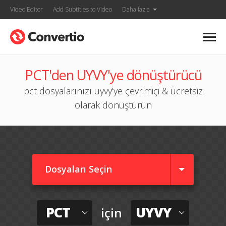
Video Editor
Add Subtitles to Video
Daha fazla
PCT'den UYVY'ye dönüştürücü
pct dosyalarınızı uyvy'ye çevrimiçi & ücretsiz
olarak dönüştürün
Dosyaları Seçin
PCT
UYVY
için