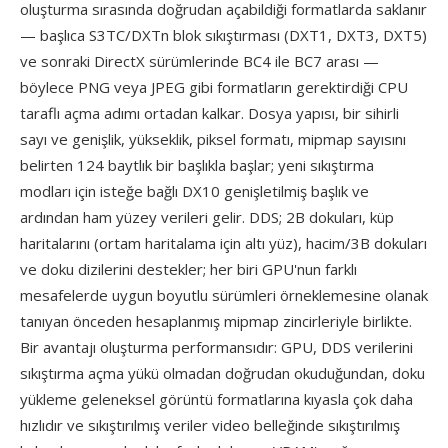
oluşturma sırasında doğrudan açabildiği formatlarda saklanır
— başlıca S3TC/DXTn blok sıkıştırması (DXT1, DXT3, DXT5)
ve sonraki DirectX sürümlerinde BC4 ile BC7 arası —
böylece PNG veya JPEG gibi formatların gerektirdiği CPU
taraflı açma adımı ortadan kalkar. Dosya yapısı, bir sihirli
sayı ve genişlik, yükseklik, piksel formatı, mipmap sayısını
belirten 124 baytlık bir başlıkla başlar; yeni sıkıştırma
modları için isteğe bağlı DX10 genişletilmiş başlık ve
ardından ham yüzey verileri gelir. DDS; 2B dokuları, küp
haritalarını (ortam haritalama için altı yüz), hacim/3B dokuları
ve doku dizilerini destekler; her biri GPU'nun farklı
mesafelerde uygun boyutlu sürümleri örneklemesine olanak
tanıyan önceden hesaplanmış mipmap zincirleriyle birlikte.
Bir avantajı oluşturma performansıdır: GPU, DDS verilerini
sıkıştırma açma yükü olmadan doğrudan okuduğundan, doku
yükleme geleneksel görüntü formatlarına kıyasla çok daha
hızlıdır ve sıkıştırılmış veriler video belleğinde sıkıştırılmış