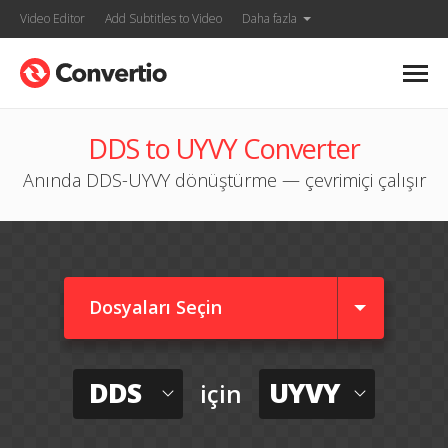
Video Editor
Add Subtitles to Video
Daha fazla
DDS to UYVY Converter
Anında DDS-UYVY dönüştürme — çevrimiçi çalışır
Dosyaları Seçin
DDS
UYVY
için