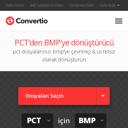
Video Editor
Add Subtitles to Video
Compress Video
Daha fazla
PCT'den BMP'ye dönüştürücü
pct dosyalarınızı bmp'ye çevrimiçi & ücretsiz
olarak dönüştürün
Dosyaları Seçin
PCT
BMP
için