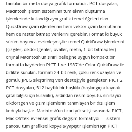
tanıtılan bir meta dosya grafik formatıdır. PCT dosyaları,
Macintosh işletim sisteminin tüm ekran oluşturma
işlemlerinde kullandığı aynı grafik temel öğeleri olan
QuickDraw çizim işlemlerinin hem vektör çizim komutlarını
hem de raster bitmap verilerini içerebilir. Format i̇ki büyük
sürüm boyunca evrimleşmiştir: temel QuickDraw işlemlerini
(çizgiler, dikdörtgenler, ovaller, metin, 1-bit bitmap'ler)
orijinal Macintosh'un sınırlı belleğine uygun kompakt bir
formatta kaydeden PICT 1 ve 1987'de Color QuickDraw ile
birlikte sunulan, formatı 24-bit renk, çoklu renk uzayları ve
gömülü JPEG sıkıştırılmış veri desteğiyle genişleten PICT 2.
PCT dosyaları, 512 baytlık bir başlıkla (başlangıçta kaynak
çatal bilgisi için kullanılır), ardından resim boyutu, sınırlayıcı
dikdörtgen ve çizim işlemlerini tanımlayan bir dizi işlem
koduyla başlar. Macintosh'un ticari yükselişi sırasında PICT,
Mac OS'teki evrensel grafik değişim formatıydı — sistem
panosu tüm grafiksel kopyala/yapıştır işlemleri için PICT