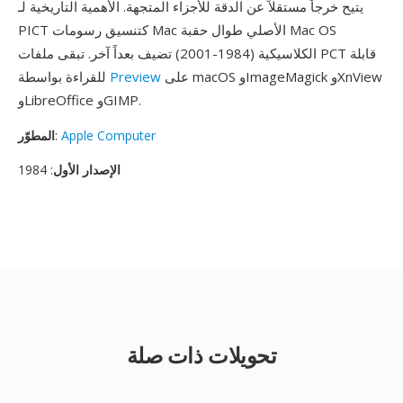
يتيح خرجاً مستقلاً عن الدقة للأجزاء المتجهة. الأهمية التاريخية لـ
PICT كتنسيق رسومات Mac الأصلي طوال حقبة Mac OS
الكلاسيكية (1984-2001) تضيف بعداً آخر. تبقى ملفات PCT قابلة
على macOS وImageMagick وXnView
Preview
للقراءة بواسطة
وLibreOffice وGIMP.
Apple Computer
:
المطوّر
الإصدار الأول
: 1984
تحويلات ذات صلة