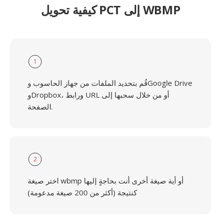
كيفية تحويل PCT إلى WBMP
1
قُم بتحديد الملفات من جهاز الحاسوب وGoogle Drive
وDropbox، ورابط URL أو من خلال سحبها إلى
الصفحة.
2
اختر صيغة wbmp أو أية صيغة أخرى أنت بحاجةٍ إليها
كنتيجة (أكثر من 200 صيغة مدعومة)