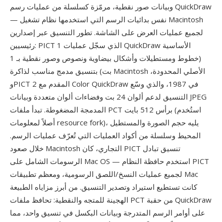
وبيانات صور نقطية، مرمّزة كسلسلة من عمليات رسم QuickDraw
— نفس بدائيات الرسم التي استخدمها نظام تشغيل Macintosh
لجميع عمليات العرض على الشاشة. تطور التنسيق عبر إصدارين
رئيسيين: PICT 1 الذي سجّل عمليات QuickDraw الأساسية
(خطوط ومستطيلات وأشكال بيضاوية ونصوص وصور نقطية بـ 1
بت) بتنسيق مدمج مناسب لذاكرة Macintosh الأصلي المحدودة،
وPICT 2 المقدم مع Color QuickDraw في 1987، والذي وسّع
التنسيق لدعم ألوان 24 بت وفضاءات ألوان متعددة وبيانات JPEG
المدمجة المضغوطة. تبدأ ملفات PCT برأس 512 بايت (استُخدم
أصلاً لمعلومات resource fork)، يليه حجم الصورة والمستطيل
المحيط وسلسلة من أكواد العمليات التي تُعرّف عمليات الرسم.
خلال صعود Macintosh التجاري، كان PICT تنسيق تبادل
الرسومات الشامل على Mac OS — استخدم حافظة النظام PICT
لجميع عمليات النسخ/اللصق الرسومية، ومعظم تطبيقات Mac
كانت تستطيع استيراد وتصدير التنسيق. من أبرز مزاياه الطبيعة
الهجينة للمتجه والنقطية: تحافظ ملفات PCT من حقبة QuickDraw
على أوامر الرسم المتدرجة وبيانات البكسل في تنسيق واحد، مما