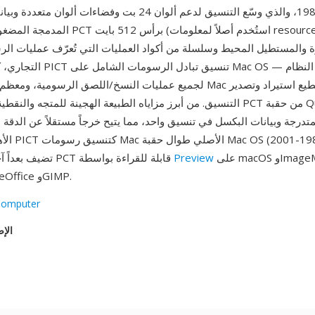
المدمجة المضغوطة. تبدأ ملفات PCT برأس 512 بايت
والمستطيل المحيط وسلسلة من أكواد العمليات التي تُعرّف عمليات الر
التنسيق. من أبرز مزاياه الطبيعة الهجينة للمتجه والنقطية: تحافظ ملفات PCT م
تدرجة وبيانات البكسل في تنسيق واحد، مما يتيح خرجاً مستقلاً عن الدقة لل
الأهمية التاري
على macOS وImageMagick
Preview
تضيف بعداً آخر. تبقى ملفات PCT قابلة للقراءة بواسطة
وXnView وLibreOffice وGIMP.
Computer
الإص