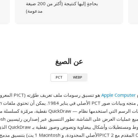
بحاجةٍ إليها كنتيجة (أكثر من 200 صيغة
مدعومة)
عن الصيغ
PCT
WEBP
أصلاً وقُدّم مع
Apple Computer
PCT (المعروف أيضاً بـ PICT) هو تنسيق رسومات ملف تعريف طوّرته
نقطية، مرمّزة كسلسلة من عمليات رسم QuickDraw — نفس 
الذي سجّل عمليات 
1 بت) بتنسيق مدمج مناسب لذاكرة Macintosh الأ