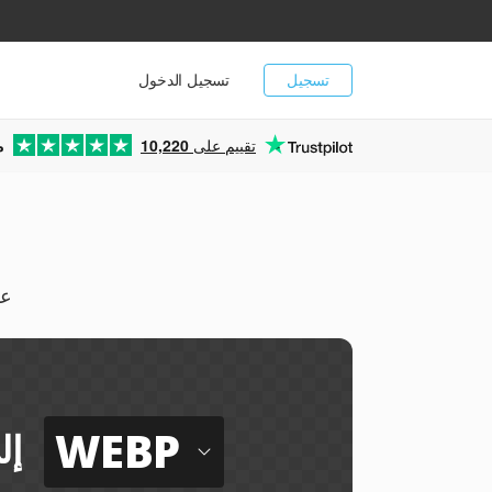
تسجيل
تسجيل الدخول
تقييم على
10,220
م
يمك
WEBP
إل