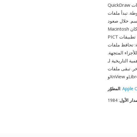
QuickDraw في 1987، والذي وسّع التنسيق لدعم ألوان 24 بت وفضاءات ألوان متعددة وبيانات JPEG
 (استُخدم أصلاً لمعلومات resource fork)، يليه
سم. خلال صعود
Macintosh التجاري، كان PICT تنسيق تبادل الرسومات الشامل على Mac OS — استخدم حافظة النظام
PICT لجميع عمليات النسخ/اللصق الرسومية، ومعظم تطبيقات Mac كانت تستطيع استيراد وتصدير
ن حقبة QuickDraw على
أجزاء المتجهة.
خية لـ PICT كتنسيق رسومات Mac الأصلي طوال حقبة Mac OS الكلاسيكية (1984-2001)
Apple 
:
المطوّر
دار الأول
: 1984