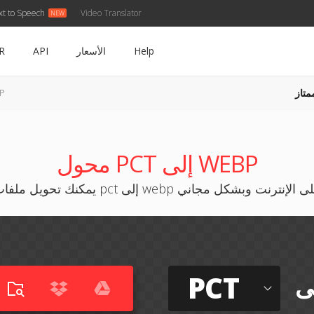
xt to Speech
Video Translator
Help
الأسعار
API
R
متاز
PCT
محول PCT إلى WEBP
نك تحويل ملفات pct إلى webp على الإنترنت وبشكل مجاني
PCT
ى