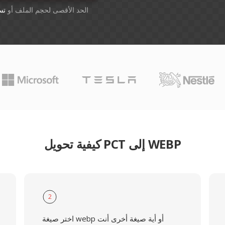
أسقِط الملفات هنا. 1 GB الحد الأقصى لحجم الملف أو
تس
كيفية تحويل PCT إلى WEBP
2
اختر صيغة webp أو أية صيغة أخرى أنت