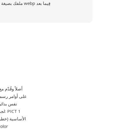
ملفك بصيغة webp فِيما بعد