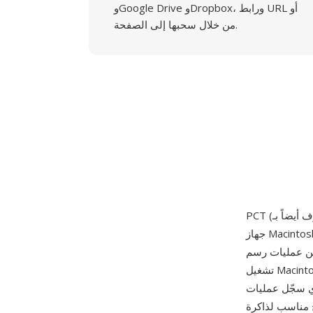
وGoogle Drive وDropbox، ورابط URL أو
من خلال سحبها إلى الصفحة.
جهاز Macintosh الأصلي في يناير 1984. يمكن أن تحتوي ملفات PCT على أوامر رسم متجه وبيانات صور
بدائيات الرسم التي استخدمها نظام
تشغيل Macintosh لجميع عمليات العرض على الشاشة. تطور التنسيق عبر إصدارين رئيسيين: PICT 1
QuickDraw الأساسية (خطوط ومستطيلات وأشكال بيضاوية ونصوص وصور نقطية بـ
صلي المحدودة، وPICT 2 المقدم مع Color