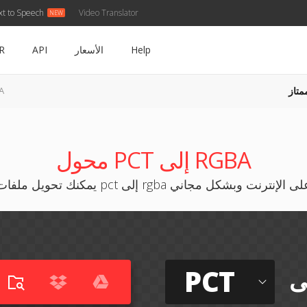
xt to Speech
Video Translator
Help
الأسعار
API
R
متاز
CT
محول PCT إلى RGBA
كنك تحويل ملفات pct إلى rgba على الإنترنت وبشكل مجاني
PCT
ى