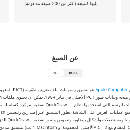
إليها كنتيجة (أكثر من 200 صيغة مدعومة)
عن الصيغ
PCT
RGBA
أصلاً وقُدّم مع
Apple Computer
PCT (المعروف أيضاً بـ PICT) هو تنسيق رسومات ملف تعريف طوّرته
نقطية، مرمّزة كسلسلة من عمليات رسم QuickDraw — نفس 
الذي سجّل عمليات 
1 بت) بتنسيق مدمج مناسب لذاكرة Macintosh الأ