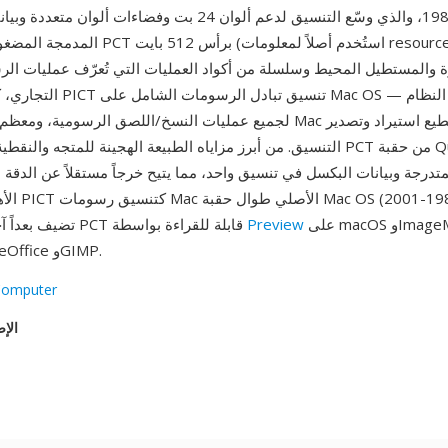
المدمجة المضغوطة. تبدأ ملفات PCT برأس 512 بايت
والمستطيل المحيط وسلسلة من أكواد العمليات التي تُعرّف عمليات الر
التنسيق. من أبرز مزاياه الطبيعة الهجينة للمتجه والنقطية: تحافظ ملفات PCT م
تدرجة وبيانات البكسل في تنسيق واحد، مما يتيح خرجاً مستقلاً عن الدقة لل
الأهمية التاري
على macOS وImageMagick
Preview
تضيف بعداً آخر. تبقى ملفات PCT قابلة للقراءة بواسطة
وXnView وLibreOffice وGIMP.
Computer
الإص