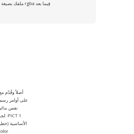
ملفك بصيغة rgba فِيما بعد