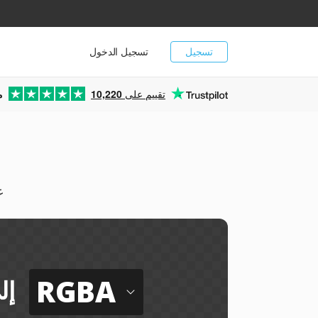
تسجيل
تسجيل الدخول
تقييم على
10,220
م
يم
RGBA
إل