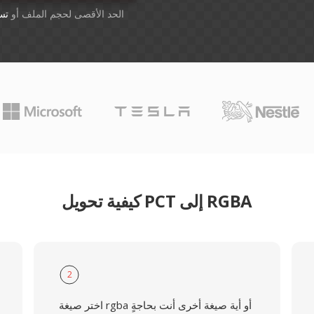
أسقِط الملفات هنا. 1 GB الحد الأقصى لحجم الملف أو
تس
كيفية تحويل PCT إلى RGBA
2
اختر صيغة rgba أو أية صيغة أخرى أنت بحاجةٍ