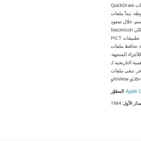
QuickDraw في 1987، والذي وسّع التنسيق لدعم ألوان 24 بت وفضاءات ألوان متعددة وبيانات JPEG
 (استُخدم أصلاً لمعلومات resource fork)، يليه
سم. خلال صعود
Macintosh التجاري، كان PICT تنسيق تبادل الرسومات الشامل على Mac OS — استخدم حافظة النظام
PICT لجميع عمليات النسخ/اللصق الرسومية، ومعظم تطبيقات Mac كانت تستطيع استيراد وتصدير
ن حقبة QuickDraw على
أجزاء المتجهة.
خية لـ PICT كتنسيق رسومات Mac الأصلي طوال حقبة Mac OS الكلاسيكية (1984-2001)
Apple 
:
المطوّر
دار الأول
: 1984