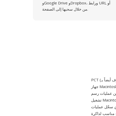
وGoogle Drive وDropbox، ورابط URL أو
من خلال سحبها إلى الصفحة.
جهاز Macintosh الأصلي في يناير 1984. يمكن أن تحتوي ملفات PCT على أوامر رسم متجه وبيانات صور
بدائيات الرسم التي استخدمها نظام
تشغيل Macintosh لجميع عمليات العرض على الشاشة. تطور التنسيق عبر إصدارين رئيسيين: PICT 1
QuickDraw الأساسية (خطوط ومستطيلات وأشكال بيضاوية ونصوص وصور نقطية بـ
صلي المحدودة، وPICT 2 المقدم مع Color